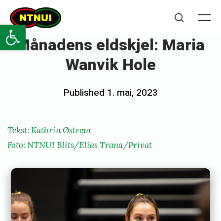
Skip
NTNUI
to
Open toolbar
Me
Search
content
Månadens eldskjel: Maria
Wanvik Hole
Posted
Published
1. mai, 2023
b
on
y
k
Tekst: Kathrin Østrem
a
Foto: NTNUI Blits/Elias Trana/Privat
t
h
r
i