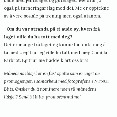
både med jentelaget og gutelaget. Me drar jo
også på turneringar ilag med dei. Me er opptekne
av å vere sosiale på trening men også utanom.
–
Om du var stranda på ei aude øy, kven frå
laget ville du ha tatt med deg?
Det er mange frå laget eg kunne ha tenkt meg å
ta med… eg trur eg ville ha tatt med meg Camilla
Farbrot. Eg trur me hadde klart oss bra!
Månedens ildsjel er en fast spalte som er laget av
promogjengen i samarbeid med fotografene i NTNUI
Blits. Ønsker du å nominere noen til månedens
ildsjel? Send til
blits-promo@ntnui.no
”.