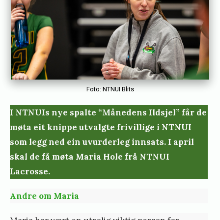
n
o
s
t
r
e
Foto: NTNUI Blits
m
I NTNUIs nye spalte “Månedens Ildsjel” får de
møta eit knippe utvalgte frivillige i NTNUI
som legg ned ein uvurderleg innsats. I april
skal de
få møta Maria Hole frå NTNUI
Lacrosse.
Andre om Maria