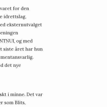
varet for den
 idrettslag,
ed eksternutvalget
reningen
a NTNUI, og med
t siste året har hun
ementansvarlig.
ed det nye
skt i minne. Det var
r som Blits,