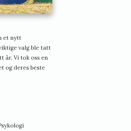
n et nytt
ktige valg ble tatt
t år. Vi tok oss en
et og deres beste
Psykologi