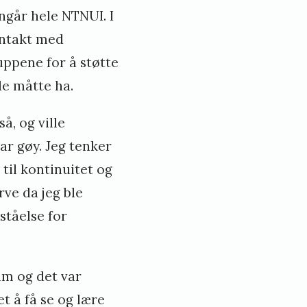
ngår hele NTNUI. I
ontakt med
ppene for å støtte
de måtte ha.
å, og ville
ar gøy. Jeg tenker
r til kontinuitet og
ve da jeg ble
ståelse for
im og det var
t å få se og lære