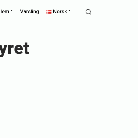
Expand
Expand
dlem
Varsling
Norsk
child
child
Search
menu
menu
yret