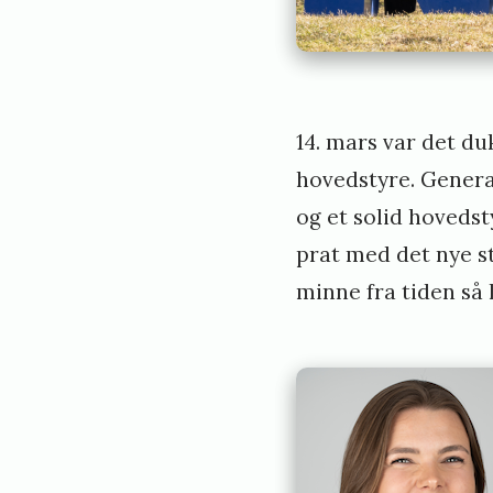
14. mars var det du
hovedstyre. General
og et solid hovedst
prat med det nye st
minne fra tiden så l