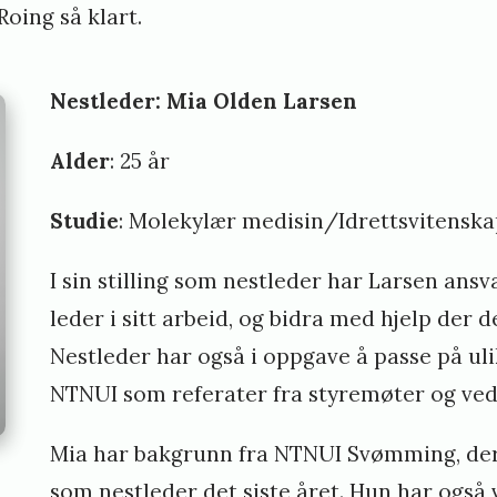
oing så klart.
Nestleder: Mia Olden Larsen
Alder
: 25 år
Studie
: Molekylær medisin/Idrettsvitensk
I sin stilling som nestleder har Larsen ansva
leder i sitt arbeid, og bidra med hjelp der d
Nestleder har også i oppgave å passe på ul
NTNUI som referater fra styremøter og ve
Mia har bakgrunn fra NTNUI Svømming, der 
som nestleder det siste året. Hun har også