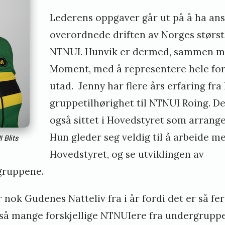
Lederens oppgaver går ut på å ha ans
overordnede driften av Norges største
NTNUI. Hunvik er dermed, sammen m
Moment, med å representere hele fo
utad. Jenny har flere års erfaring fr
gruppetilhørighet til NTNUI Roing. De
også sittet i Hovedstyret som arrang
Hun gleder seg veldig til å arbeide m
 Blits
Hovedstyret, og se utviklingen av
gruppene.
 nok Gudenes Natteliv fra i år fordi det er så fer
 så mange forskjellige NTNUIere fra undergruppe