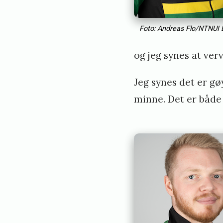
Foto: Andreas Flo/NTNUI B
og jeg synes at ver
Jeg synes det er g
minne. Det er både 