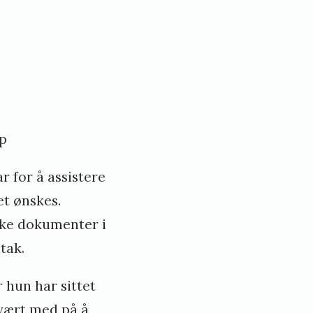
ap
r for å assistere
et ønskes.
ike dokumenter i
dtak.
hun har sittet
 vært med på å