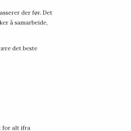
asserer der før. Det
iker å samarbeide,
være det beste
or alt ifra