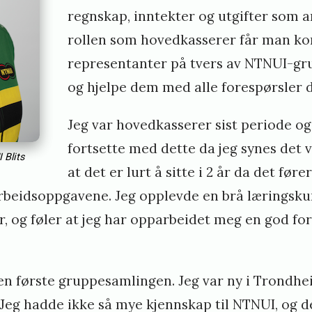
regnskap, inntekter og utgifter som a
rollen som hovedkasserer får man k
representanter på tvers av NTNUI-gru
og hjelpe dem med alle forespørsler 
Jeg var hovedkasserer sist periode ogs
fortsette med dette da jeg synes det v
 Blits
at det er lurt å sitte i 2 år da det føre
arbeidsoppgavene. Jeg opplevde en brå læringskur
r, og føler at jeg har opparbeidet meg en god for
.
n første gruppesamlingen. Jeg var ny i Trondhe
. Jeg hadde ikke så mye kjennskap til NTNUI, og de