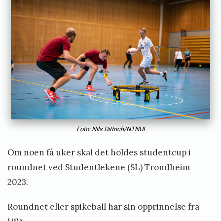
i
e
s
t
o
r
v
i
Foto: Nils Dittrich/NTNUI
k
Om noen få uker skal det holdes studentcup i
roundnet ved Studentlekene (SL) Trondheim
2023.
Roundnet eller spikeball har sin opprinnelse fra