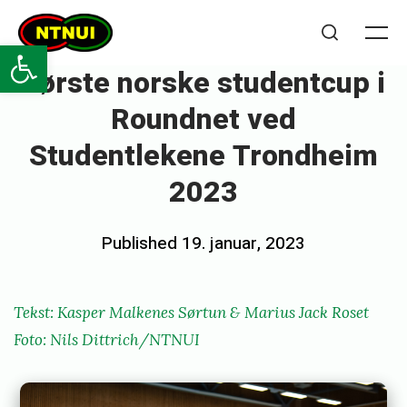
Skip
NTNUI
to
Open toolbar
Me
Search
content
Første norske studentcup i
Roundnet ved
Studentlekene Trondheim
2023
Posted
Published
19. januar, 2023
b
on
y
e
Tekst: Kasper Malkenes Sørtun & Marius Jack Roset
m
Foto: Nils Dittrich/NTNUI
i
l