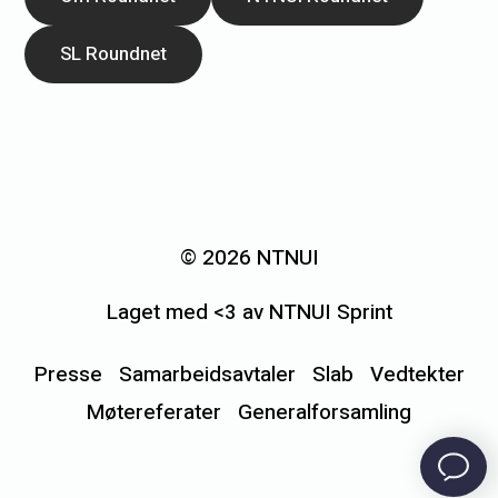
SL Roundnet
«
F
r
© 2026 NTNUI
a
Laget med <3 av NTNUI Sprint
s
o
Presse
Samarbeidsavtaler
Slab
Vedtekter
v
Møtereferater
Generalforsamling
e
r
o