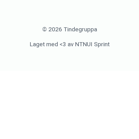
2
6
.
© 2026 Tindegruppa
s
Laget med <3 av NTNUI Sprint
e
p
t
e
m
b
e
r
2