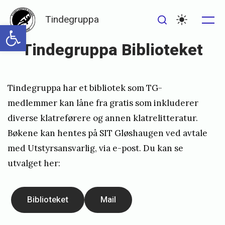
Skip
Tindegruppa
to
Open toolbar
Me
Search
Settings
content
Tindegruppa Biblioteket
Posted
P
Tindegruppa har et bibliotek som TG-
on
u
medlemmer kan låne fra gratis som inkluderer
b
diverse klatreførere og annen klatrelitteratur.
l
Bøkene kan hentes på SIT Gløshaugen ved avtale
i
med Utstyrsansvarlig, via
e-post
. Du kan se
s
utvalget her:
h
e
Biblioteket
Mail
d