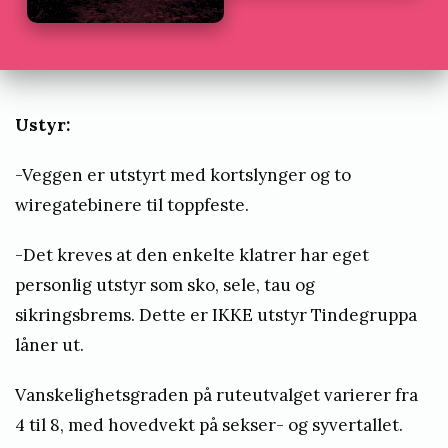
b
y
t
i
Ustyr:
n
d
-Veggen er utstyrt med kortslynger og to
wiregatebinere til toppfeste.
e
g
-Det kreves at den enkelte klatrer har eget
r
personlig utstyr som sko, sele, tau og
u
sikringsbrems. Dette er IKKE utstyr Tindegruppa
p
låner ut.
p
Vanskelighetsgraden på ruteutvalget varierer fra
a
4 til 8, med hovedvekt på sekser- og syvertallet.