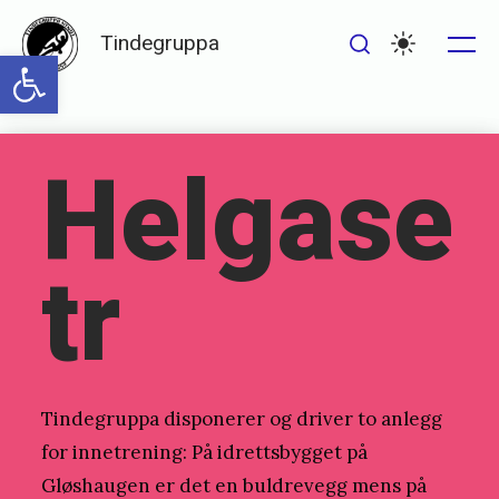
Skip
Tindegruppa
to
Open toolbar
Me
Search
Settings
content
Helgase
Posted
P
on
u
b
tr
l
i
s
h
Tindegruppa disponerer og driver to anlegg
e
for innetrening: På idrettsbygget på
d
Gløshaugen er det en buldrevegg mens på