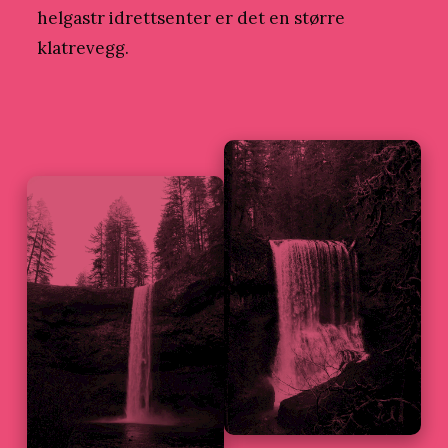
3
helgastr idrettsenter er det en større
1
klatrevegg.
.
a
u
g
u
s
t
2
0
1
8