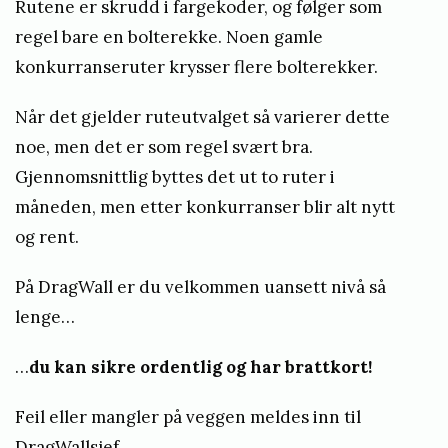
-
Rutene er skrudd i fargekoder, og følger som
n
regel bare en bolterekke. Noen gamle
y
konkurranseruter krysser flere bolterekker.
Når det gjelder ruteutvalget så varierer dette
noe, men det er som regel svært bra.
Gjennomsnittlig byttes det ut to ruter i
måneden, men etter konkurranser blir alt nytt
og rent.
På DragWall er du velkommen uansett nivå så
lenge…
…
du kan sikre ordentlig og har brattkort!
Feil eller mangler på veggen meldes inn til
DragWallsjef