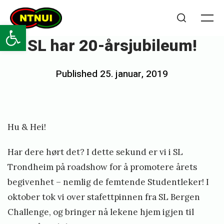
Skip
NTNUI
to
Open toolbar
Me
Search
content
SL har 20-årsjubileum!
Posted
Published
25. januar, 2019
b
on
y
Hu & Hei!
Har dere hørt det? I dette sekund er vi i SL
Trondheim på roadshow for å promotere årets
begivenhet – nemlig de femtende Studentleker! I
oktober tok vi over stafettpinnen fra SL Bergen
Challenge, og bringer nå lekene hjem igjen til