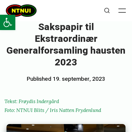
Skip
NTNUI
to
Open toolbar
Me
Search
content
Sakspapir til
Ekstraordinær
Generalforsamling hausten
2023
Posted
Published
19. september, 2023
b
on
y
f
Tekst: Frøydis Indergård
r
Foto: NTNUI Blits / Iris Natten Frydenlund
o
y