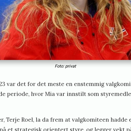
Foto: privat
023 var det for det meste en enstemmig valgkomi
e periode, hvor Mia var innstilt som styremedl
r, Terje Roel, la da frem at valgkomiteen hadde 
 på et strategisk orientert styre, og legger vek