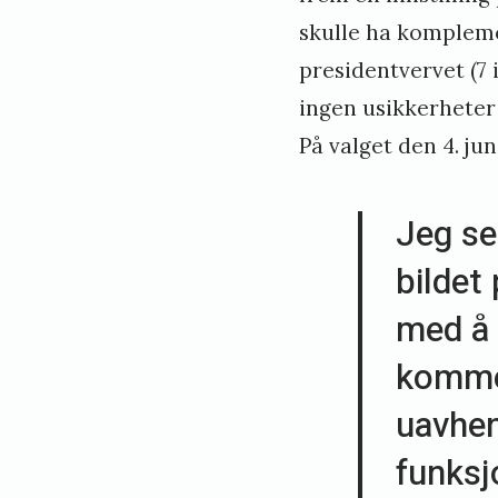
skulle ha kompleme
presidentvervet (7 i
ingen usikkerheter 
På valget den 4. ju
Jeg se
bildet
med å 
kommen
uavhen
funksj