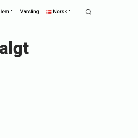
Expand
Expand
dlem
Varsling
Norsk
child
child
Search
menu
menu
algt