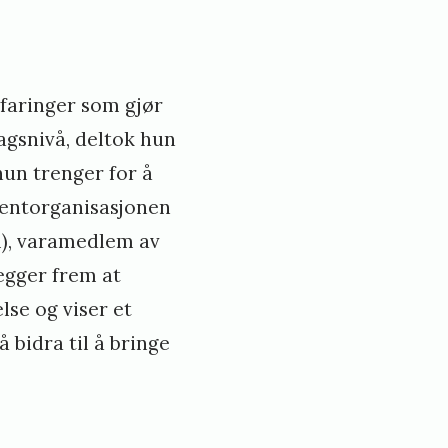
rfaringer som gjør
lagsnivå, deltok hun
hun trenger for å
udentorganisasjonen
), varamedlem av
egger frem at
lse og viser et
bidra til å bringe