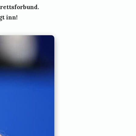
drettsforbund.
t inn!