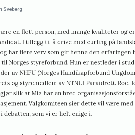
n Sveberg
 være en flott person, med mange kvaliteter og e
andidat. I tillegg til å drive med curling på lands
22 og har flere verv som gir henne den erfaringen 
g til Norges styreforbund. Hun er nestleder i st
leder av NHFU (Norges Handikapforbund Ungdom
rets og styremedlem av NTNUI Paraidrett. Roel l
ør slik at Mia har en bred organisasjonsforståe
sjement. Valgkomiteen sier dette vil være med å 
 i debatten, som vi er helt enige i.