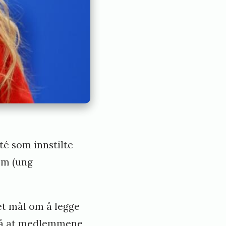
té som innstilte
em (ung
et mål om å legge
t på at medlemmene