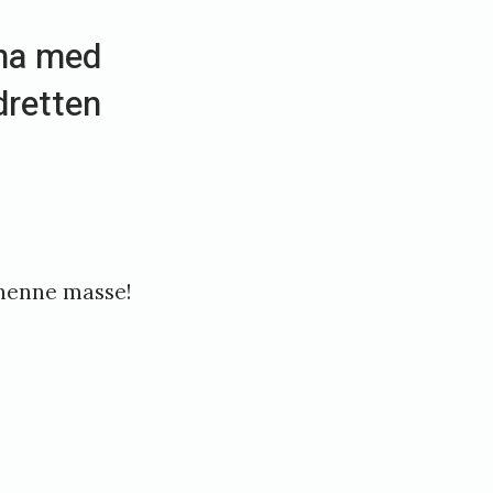
 ha med
dretten
 henne masse!