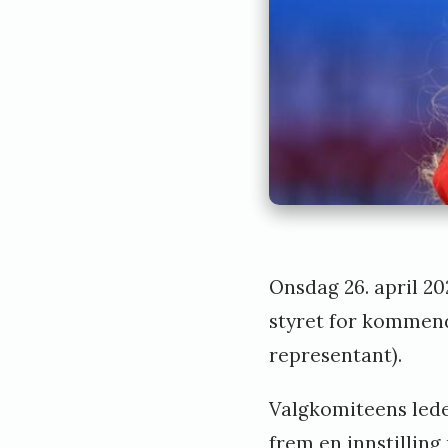
Onsdag 26. april 2
styret for kommend
representant).
Valgkomiteens lede
frem en innstilling