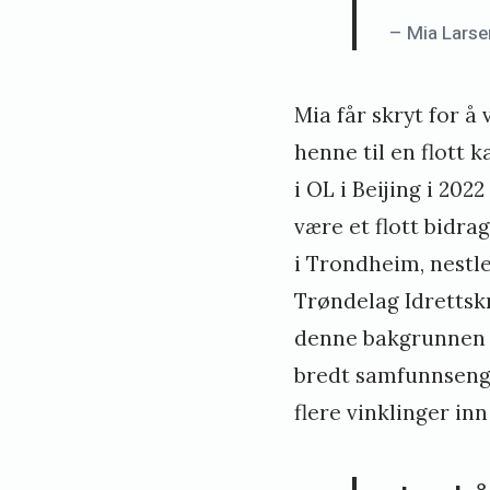
– Mia Larse
Mia får skryt for å
henne til en flott k
i OL i Beijing i 20
være et flott bidra
i Trondheim, nest
Trøndelag Idrettsk
denne bakgrunnen gj
bredt samfunnsenga
flere vinklinger inn