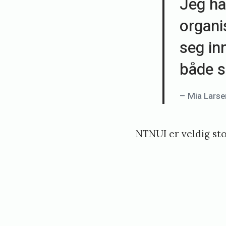
Jeg hå
organi
seg in
både s
– Mia Larse
NTNUI er veldig sto
«
M
å
n