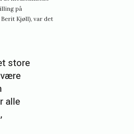
lling på
Berit Kjøll), var det
et store
 være
n
 alle
,