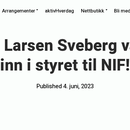
xpand
Expand
Expand
Arrangementer
aktivHverdag
Nettbutikk
Bli me
ild
child
child
enu
menu
menu
 Larsen Sveberg v
inn i styret til NIF!
Posted
Published
4. juni, 2023
b
on
y
r
o
n