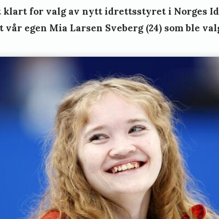
t klart for valg av nytt idrettsstyret i Norges I
j
t vår egen Mia Larsen Sveberg (24) som ble valg
a
p
a
v
a
l
l