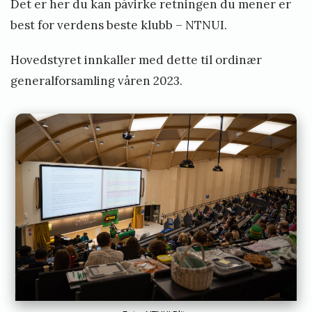
Det er her du kan påvirke retningen du mener er
h
best for verdens beste klubb – NTNUI.
u
n
Hovedstyret innkaller med dette til ordinær
generalforsamling våren 2023.
v
i
k