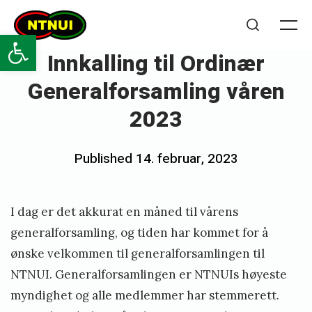
Skip
NTNUI
to
Open toolbar
Me
Search
content
Innkalling til Ordinær
Generalforsamling våren
2023
Posted
Published
14. februar, 2023
b
on
y
j
I dag er det akkurat en måned til vårens
e
generalforsamling, og tiden har kommet for å
n
ønske velkommen til generalforsamlingen til
NTNUI. Generalforsamlingen er NTNUIs høyeste
n
myndighet og alle medlemmer har stemmerett.
y