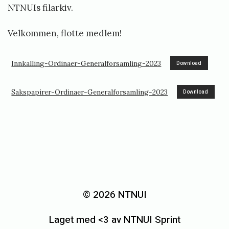
NTNUIs filarkiv.
Velkommen, flotte medlem!
Innkalling-Ordinaer-Generalforsamling-2023
Download
Sakspapirer-Ordinaer-Generalforsamling-2023
Download
«
M
å
© 2026 NTNUI
n
Laget med <3 av NTNUI Sprint
e