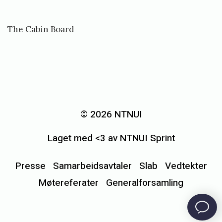
The Cabin Board
«
I
n
© 2026 NTNUI
n
Laget med <3 av NTNUI Sprint
k
a
Presse
Samarbeidsavtaler
Slab
Vedtekter
l
Møtereferater
Generalforsamling
l
i
n