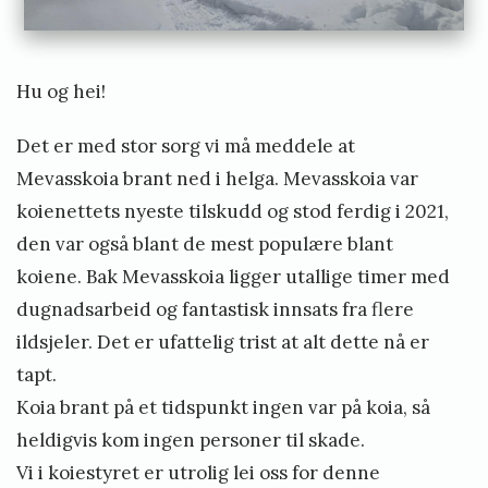
t
y
r
Hu og hei!
e
Det er med stor sorg vi må meddele at
t
Mevasskoia brant ned i helga. Mevasskoia var
koienettets nyeste tilskudd og stod ferdig i 2021,
den var også blant de mest populære blant
koiene. Bak Mevasskoia ligger utallige timer med
dugnadsarbeid og fantastisk innsats fra flere
ildsjeler. Det er ufattelig trist at alt dette nå er
tapt.
Koia brant på et tidspunkt ingen var på koia, så
heldigvis kom ingen personer til skade.
Vi i koiestyret er utrolig lei oss for denne