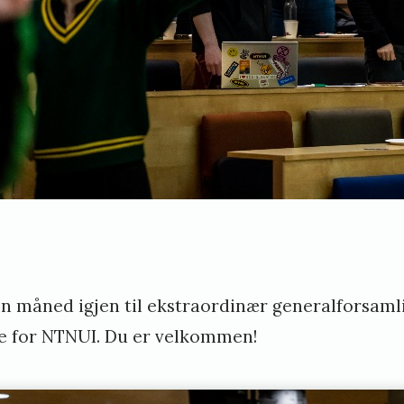
en måned igjen til ekstraordinær generalforsamli
e for NTNUI. Du er velkommen!