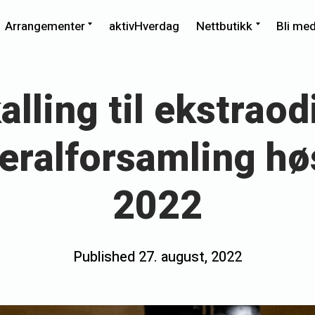
xpand
Expand
Expand
Arrangementer
aktivHverdag
Nettbutikk
Bli me
ild
child
child
enu
menu
menu
alling til ekstrao
eralforsamling hø
2022
Posted
Published
27. august, 2022
b
on
y
h