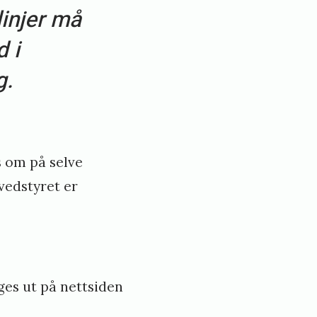
linjer må
 i
g.
s om på selve
vedstyret er
gges ut på nettsiden