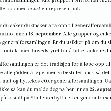
ille opp med
minst
èn representant.
r du saker du ønsker å ta opp til generalforsam
nui.no
innen
13. september.
Alle grupper og enke
 generalforsamlingen. Er du usikker på om du sk
a kontakt med hovedstyret for å lufte tankene di
lforsamlingen er det tradisjon for å løpe opp ti
e alle gidder å løpe, men vi bestiller buss, så det
g, mat og hyttekos etter generalforsamlingen. 
 ikke så kan du
melde deg på her
innen
22. sept
på sosialt på Studenterhytta etter generalforsa