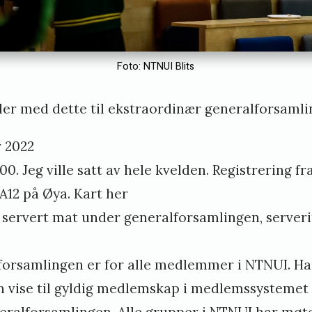
Foto: NTNUI Blits
ler med dette til ekstraordinær generalforsamli
 2022
00. Jeg ville satt av hele kvelden. Registrering fra 
A12 på Øya.
Kart her
r servert mat under generalforsamlingen, serveri
orsamlingen er for alle medlemmer i NTNUI. Ha
vise til gyldig medlemskap i
medlemssystemet
ralforsamlingen. Alle grupper i NTNUI har møtepl