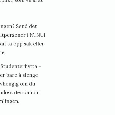
lingen? Send det
ltpersoner i NTNUI
al ta opp sak eller
ne.
l Studenterhytta –
 er bare å slenge
Uavhengig om du
ember.
dersom du
mlingen.