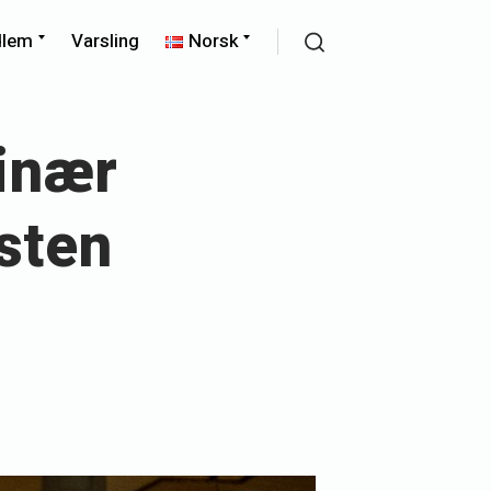
Expand
Expand
dlem
Varsling
Norsk
child
child
Search
menu
menu
dinær
sten