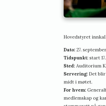
Hovedstyret innkal
Dato:
27. september
Tidspunkt:
start 17.
Sted:
Auditorium K
Servering:
Det bli
midt i møtet.
For hvem:
Generalf
medlemskap og kan 
stemmerett på gene