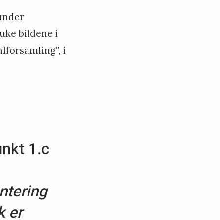
 under
ruke bildene i
lforsamling”, i
nkt 1.c
entering
k er