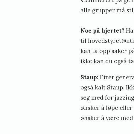
alle grupper må st
Noe på hjertet?
Ha
til
hovedstyret@nt
kan ta opp saker på
ikke kan du også t
Staup:
Etter genera
også kalt Staup. Ikk
seg med for jazzin
ønsker å løpe eller
ønsker å være med 