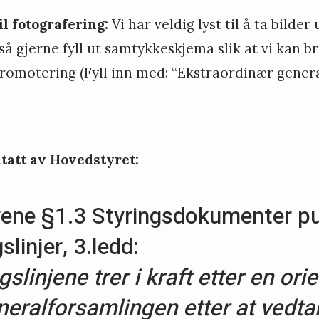
l fotografering:
Vi har veldig lyst til å ta bilder
så gjerne
fyll ut samtykkeskjema
slik at vi kan b
romotering (Fyll inn med: “Ekstraordinær genera
tatt av Hovedstyret:
vene §1.3 Styringsdokumenter pu
slinjer, 3.ledd:
slinjene trer i kraft etter en ori
neralforsamlingen etter at vedta