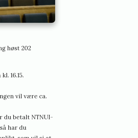
ng høst 202
kl. 16.15.
ngen vil være ca.
r du betalt NTNUI-
så har du
ikt, som vil si at