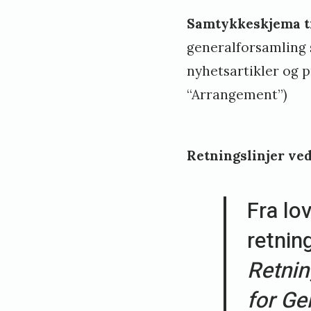
Samtykkeskjema ti
generalforsamling 
nyhetsartikler og p
“Arrangement”)
Retningslinjer ved
Fra lo
retning
Retning
for Ge