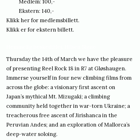
Medlem: 100,-
Ekstern: 140,-
Klikk her for medlemsbillett.
Klikk er for ekstern billett.
Hemmelig besked:
Hej. Hilsen Signe
Thursday the 14th of March we have the pleasure
of presenting Reel Rock 18 in R7 at Gløshaugen.
Immerse yourself in four new climbing films from
across the globe: a visionary first ascent on
Japan’s mythical Mt. Mizugaki; a climbing
community held together in war-torn Ukraine; a
treacherous free ascent of Jirishanca in the
Peruvian Andes; and an exploration of Mallorca’s
deep-water soloing.