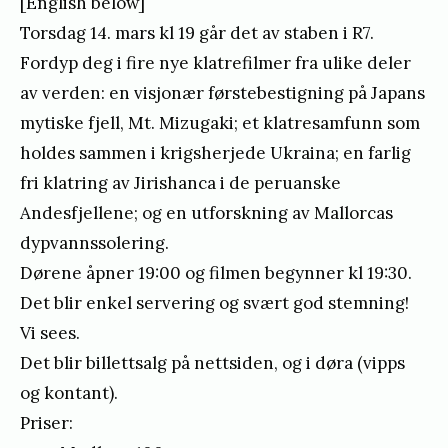
[English below]
Torsdag 14. mars kl 19 går det av staben i R7.
Fordyp deg i fire nye klatrefilmer fra ulike deler
av verden: en visjonær førstebestigning på Japans
mytiske fjell, Mt. Mizugaki; et klatresamfunn som
holdes sammen i krigsherjede Ukraina; en farlig
fri klatring av Jirishanca i de peruanske
Andesfjellene; og en utforskning av Mallorcas
dypvannssolering.
Dørene åpner 19:00 og filmen begynner kl 19:30.
Det blir enkel servering og svært god stemning!
Vi sees.
Det blir billettsalg på nettsiden, og i døra (vipps
og kontant).
Priser: