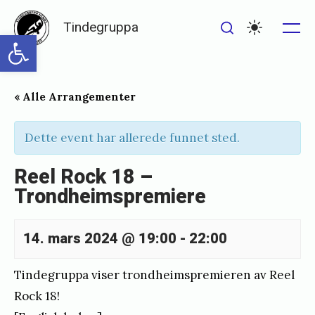
Skip
Tindegruppa
to
Open toolbar
Me
Search
Settings
content
« Alle Arrangementer
Dette event har allerede funnet sted.
Reel Rock 18 –
Trondheimspremiere
14. mars 2024 @ 19:00
-
22:00
Tindegruppa viser trondheimspremieren av Reel
Rock 18!