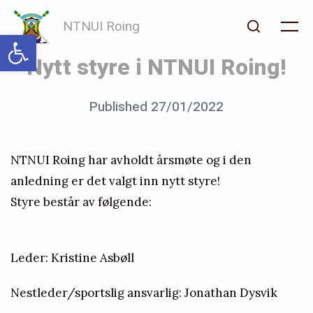
Skip
NTNUI Roing
to
Open toolbar
Me
Search
content
Nytt styre i NTNUI Roing!
Posted
Published
27/01/2022
b
on
y
o
NTNUI Roing har avholdt årsmøte og i den
l
anledning er det valgt inn nytt styre!
a
Styre består av følgende:
v
f
Leder: Kristine Asbøll
l
Nestleder/sportslig ansvarlig: Jonathan Dysvik
e