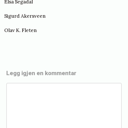
Elsa Segadal
Sigurd Akersveen
Olav K. Fleten
Legg igjen en kommentar
«
T
K
a
o
k
m
m
k
e
f
n
o