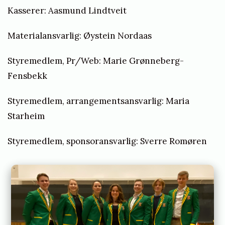
t
Kasserer: Aasmund Lindtveit
e
Materialansvarlig: Øystein Nordaas
n
Styremedlem, Pr/Web: Marie Grønneberg-
Fensbekk
Styremedlem, arrangementsansvarlig: Maria
Starheim
Styremedlem, sponsoransvarlig: Sverre Romøren