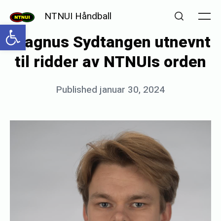
Skip
NTNUI Håndball
to
Me
Open toolbar
Search
Magnus Sydtangen utnevnt
content
til ridder av NTNUIs orden
Posted
Published
januar 30, 2024
b
on
y
e
i
r
i
n
h