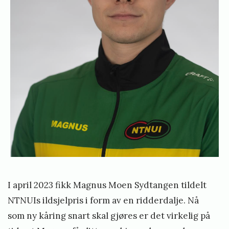
a
u
g
e
n
I april 2023 fikk Magnus Moen Sydtangen tildelt
NTNUIs ildsjelpris i form av en ridderdalje. Nå
som ny kåring snart skal gjøres er det virkelig på