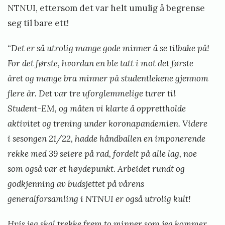
NTNUI, ettersom det var helt umulig å begrense
seg til bare ett!
“
Det er så utrolig mange gode minner å se tilbake på!
For det første, hvordan en ble tatt i mot det første
året og mange bra minner på studentlekene gjennom
flere år. Det var tre uforglemmelige turer til
Student-EM, og måten vi klarte å opprettholde
aktivitet og trening under koronapandemien. Videre
i sesongen 21/22, hadde håndballen en imponerende
rekke med 39 seiere på rad, fordelt på alle lag, noe
som også var et høydepunkt. Arbeidet rundt og
godkjenning av budsjettet på vårens
generalforsamling i NTNUI er også utrolig kult!
Hvis jeg skal trekke frem to minner som jeg kommer