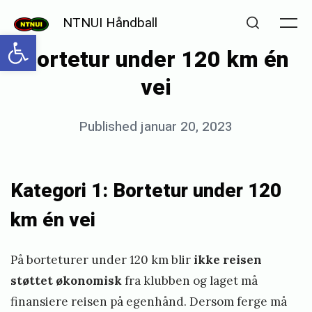
Skip
NTNUI Håndball
to
Me
Open toolbar
Search
Bortetur under 120 km én
content
vei
Posted
Published
januar 20, 2023
b
on
y
i
Kategori 1:
Bortetur under 120
n
km
én vei
g
v
På borteturer under 120 km blir
ikke reisen
i
støttet økonomisk
fra klubben og laget må
l
finansiere reisen på egenhånd. Dersom ferge må