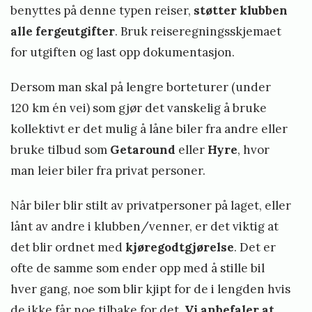
d
benyttes på denne typen reiser,
støtter klubben
h
alle fergeutgifter
. Bruk reiseregningsskjemaet
a
for utgiften og last opp dokumentasjon.
u
Dersom man skal på lengre borteturer (under
g
120 km én vei) som gjør det vanskelig å bruke
e
kollektivt er det mulig å låne biler fra andre eller
n
bruke tilbud som
Getaround
eller
Hyre
, hvor
man leier biler fra privat personer.
Når biler blir stilt av privatpersoner på laget, eller
lånt av andre i klubben/venner, er det viktig at
det blir ordnet med
kjøregodtgjørelse
. Det er
ofte de samme som ender opp med å stille bil
hver gang, noe som blir kjipt for de i lengden hvis
de ikke får noe tilbake for det.
Vi anbefaler at