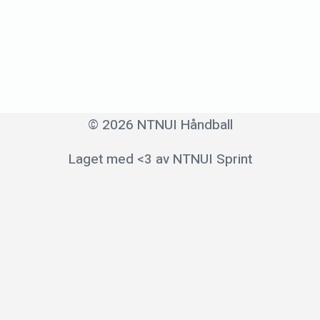
j
u
n
i
1
4
© 2026 NTNUI Håndball
,
Laget med <3 av NTNUI Sprint
2
0
2
2
b
y
i