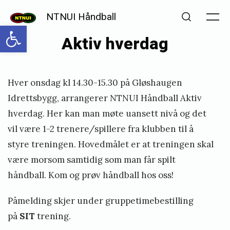
Skip
NTNUI Håndball
to
Me
Open toolbar
Search
Aktiv hverdag
content
Posted
P
Hver onsdag kl 14.30-15.30 på Gløshaugen
on
u
Idrettsbygg, arrangerer NTNUI Håndball Aktiv
b
hverdag. Her kan man møte uansett nivå og det
l
vil være 1-2 trenere/spillere fra klubben til å
i
styre treningen. Hovedmålet er at treningen skal
s
være morsom samtidig som man får spilt
håndball. Kom og prøv håndball hos oss!
h
e
Påmelding skjer under gruppetimebestilling
d
på
SIT
trening.