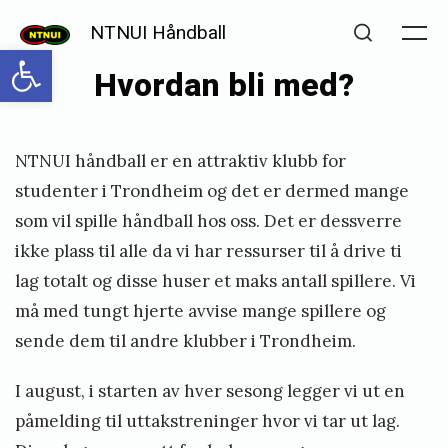
Skip
NTNUI Håndball
to
Me
Open toolbar
Search
Hvordan bli med?
content
Posted
P
NTNUI håndball er en attraktiv klubb for
on
u
studenter i Trondheim og det er dermed mange
b
som vil spille håndball hos oss. Det er dessverre
l
ikke plass til alle da vi har ressurser til å drive ti
i
lag totalt og disse huser et maks antall spillere. Vi
s
må med tungt hjerte avvise mange spillere og
sende dem til andre klubber i Trondheim.
h
e
I august, i starten av hver sesong legger vi ut en
d
påmelding til
uttakstreninger
hvor vi tar ut lag.