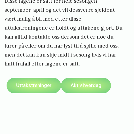
j
Disse lagene er satt for hele sesongen
a
september-april og det vil dessverre sjeldent
vært mulig å bli med etter disse
n
uttakstreningene er holdt og uttakene gjort. Du
u
kan alltid kontakte oss dersom det er noe du
a
lurer på eller om du har lyst til å spille med oss,
r
men det kan kun skje midt i sesong hvis vi har
2
hatt frafall etter lagene er satt.
1
,
Uttakstreninger
Aktiv hverdag
2
0
2
3
b