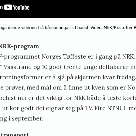
aga denne videoen frå båreberinga sist haust. Video: NRK/Kristoffer 
t NRK-program
V-programmet Norges Tøffeste er i gang på NRK.
” Vasstrand og 10 godt trente unge deltakarar 
r treningsformer er å sjå på skjermen kvar fredag
ke prøver, med mål om å finne ut kven som er Nor
elast inn er det viktig for NRK både å teste kor
ne ut kor godt dei eignar seg på TV. Fire NTNUI
ing i september.
etransport