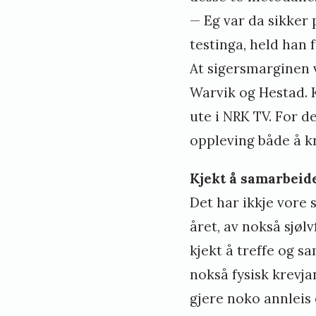
— Eg var da sikker 
testinga, held han 
At sigersmarginen v
Warvik og Hestad. K
ute i NRK TV. For 
oppleving både å k
Kjekt å samarbeide
Det har ikkje vore
året, av nokså sjøl
kjekt å treffe og
nokså fysisk krevja
gjere noko annleis 