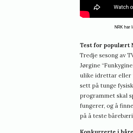
NRK har l
Test for populær
Tredje sesong av T
Jørgine “Funkygine
ulike idrettar elle
sett på tunge fysis
programmet skal sp
fungerer, og å fin
på å teste bårebær
Konkurrerte i bår