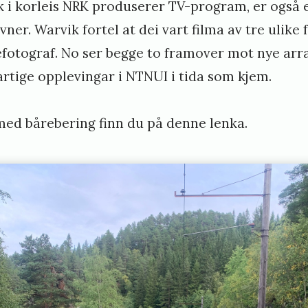
ikk i korleis NRK produserer TV-program, er også 
ner. Warvik fortel at dei vart filma av tre ulike 
efotograf. No ser begge to framover mot nye ar
 artige opplevingar i NTNUI i tida som kjem.
d bårebering finn du på denne lenka.