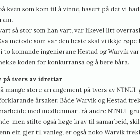
på kven som kom til å vinne, basert på det vi ha
fram.
art så stor som han vart, var likevel litt overra
va metode som var den beste skal vi ikkje røpe h
dei to komande ingeniørane Hestad og Warvik var
nekke koden for konkurransa og å bere båra.
 på tvers av idrettar
 så mange store arrangement på tvers av NTNUI-
vforklarande årsaker. Både Warvik og Hestad trek
 samarbeide med medlemmar frå andre NTNUI-gru
nde, men stilte også høge krav til samarbeid, skil
enn ein gjer til vanleg, er også noko Warvik trek