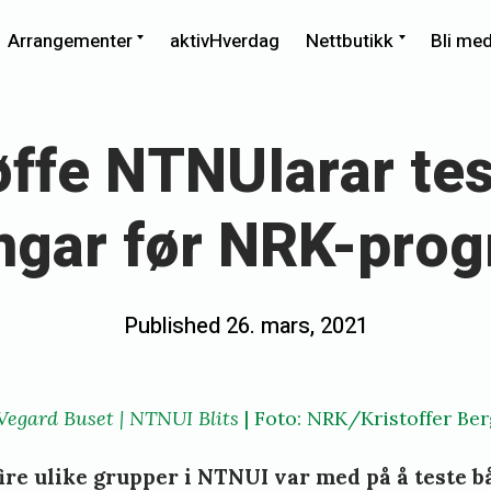
xpand
Expand
Expand
Arrangementer
aktivHverdag
Nettbutikk
Bli me
ild
child
child
enu
menu
menu
øffe NTNUIarar tes
ngar før NRK-pro
Posted
Published
26. mars, 2021
b
on
y
v
Vegard Buset
|
NTNUI Blits
| Foto: NRK/Kristoffer Be
e
fire ulike grupper i NTNUI var med på å teste 
g