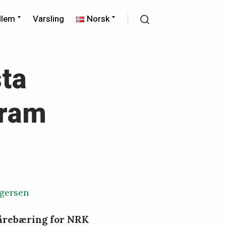
Expand
Expand
dlem
Varsling
Norsk
child
child
Search
menu
menu
ta
gram
rgersen
bårebæring for NRK