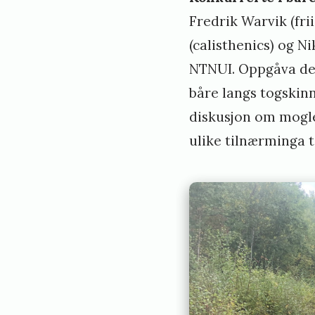
Fredrik Warvik (fri
(calisthenics) og N
NTNUI. Oppgåva dei 
båre langs togskinne
diskusjon om mogleg
ulike tilnærminga t