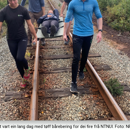
t vart ein lang dag med tøff bårebering for dei fire frå NTNUI. Foto: N