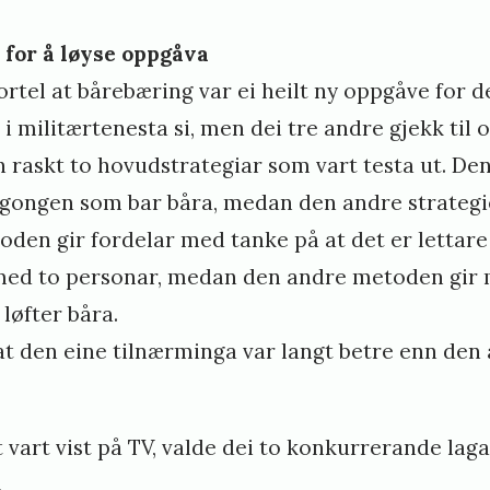
r for å løyse oppgåva
rtel at bårebæring var ei heilt ny oppgåve for d
 i militærtenesta si, men dei tre andre gjekk ti
n raskt to hovudstrategiar som vart testa ut. Den
gongen som bar båra, medan den andre strategien
oden gir fordelar med tanke på at det er lettare
 med to personar, medan den andre metoden gir 
 løfter båra.
at den eine tilnærminga var langt betre enn den 
art vist på TV, valde dei to konkurrerande laga 
.