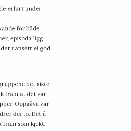
dde erfart under
skande for både
er, episoda ligg
 det uansett ei god
gruppene det siste
k fram at det var
pper. Oppgåva var
drer dei to. Det å
k fram som kjekt.