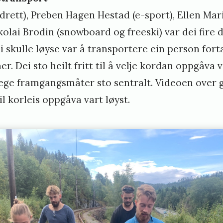
idrett), Preben Hagen Hestad (e-sport), Ellen Mar
ikolai Brodin (snowboard og freeski) var dei fire 
skulle løyse var å transportere ein person fort
r. Dei sto heilt fritt til å velje kordan oppgåva v
e framgangsmåter sto sentralt. Videoen over gir
il korleis oppgåva vart løyst.