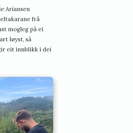
ie Ariansen
deltakarane frå
ast mogleg på ei
art løyst, så
 eit innblikk i dei