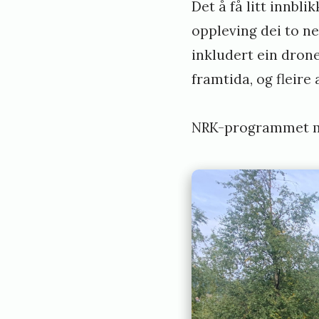
Det å få litt innbl
oppleving dei to nev
inkludert ein dron
framtida, og fleire
NRK-programmet me