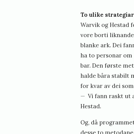
To ulike strategia
Warvik og Hestad fo
vore borti liknande
blanke ark. Dei fan
ha to personar om 
bar. Den første met
halde båra stabilt
for kvar av dei som
— Vi fann raskt ut 
Hestad.
Og, då programmet v
desse to metodane