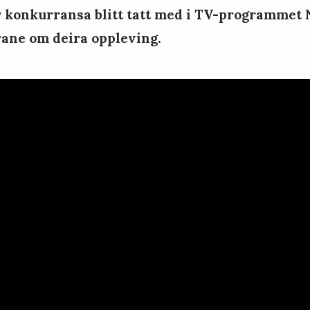
ar konkurransa blitt tatt med i TV-programmet 
a
rane om deira oppleving.
r
d