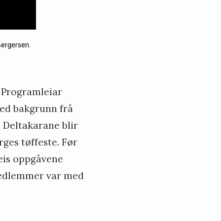
Bergersen.
 Programleiar
med bakgrunn frå
. Deltakarane blir
ges tøffeste. Før
leis oppgåvene
-medlemmer var med