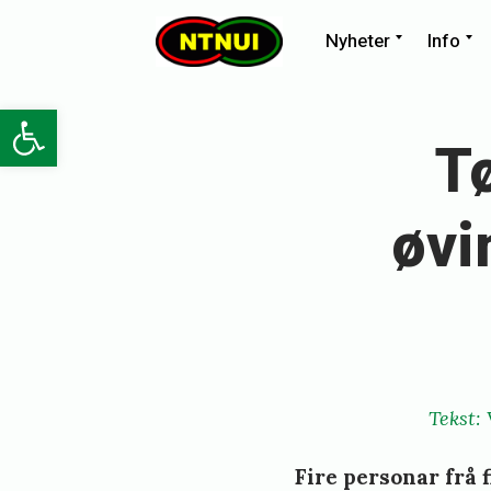
Skip
Expand
E
Nyheter
Info
child
ch
NTNUI
to
menu
m
content
Open toolbar
T
øvi
Tekst:
Fire personar frå 