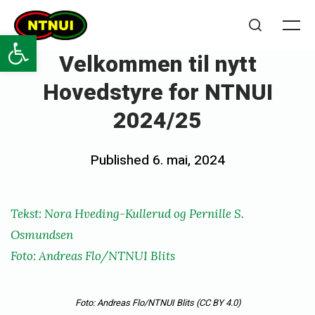
Skip
NTNUI
to
Open toolbar
Me
Search
content
Velkommen til nytt
Hovedstyre for NTNUI
2024/25
Posted
Published
6. mai, 2024
b
on
y
n
Tekst: Nora Hveding-Kullerud og Pernille S.
o
Osmundsen
r
Foto: Andreas Flo/NTNUI Blits
a
h
Foto: Andreas Flo/NTNUI Blits
(CC BY 4.0)