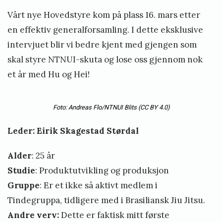
v
Vårt nye Hovedstyre kom på plass 16. mars etter
e
en effektiv generalforsamling. I dette eksklusive
d
intervjuet blir vi bedre kjent med gjengen som
i
skal styre NTNUI-skuta og lose oss gjennom nok
et år med Hu og Hei!
n
g
Foto: Andreas Flo/NTNUI Blits (CC BY 4.0)
Leder: Eirik Skagestad Størdal
Alder
: 25 år
Studie
: Produktutvikling og produksjon
Gruppe
: Er et ikke så aktivt medlem i
Tindegruppa, tidligere med i Brasiliansk Jiu Jitsu.
Andre verv:
Dette er faktisk mitt første