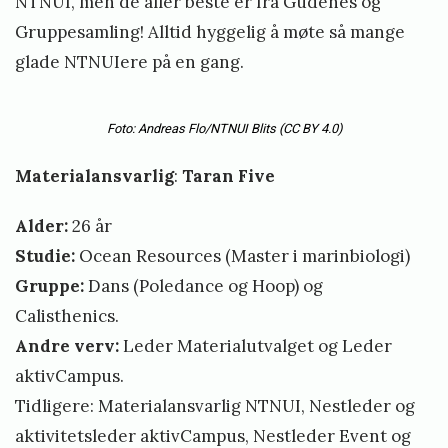
NTNUI, men de aller beste er fra Gudenes og
Gruppesamling! Alltid hyggelig å møte så mange
glade NTNUIere på en gang.
Foto: Andreas Flo/NTNUI Blits
(CC BY 4.0)
Materialansvarlig
:
Taran Five
Alder:
26 år
Studie:
Ocean Resources (Master i marinbiologi)
Gruppe:
Dans (Poledance og Hoop) og
Calisthenics.
Andre verv:
Leder Materialutvalget og Leder
aktivCampus.
Tidligere: Materialansvarlig NTNUI, Nestleder og
aktivitetsleder aktivCampus, Nestleder Event og