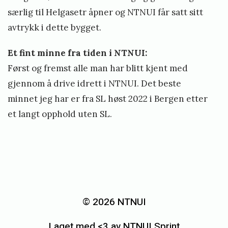
særlig til Helgasetr åpner og NTNUI får satt sitt
avtrykk i dette bygget.
Et fint minne fra tiden i NTNUI:
Først og fremst alle man har blitt kjent med
gjennom å drive idrett i NTNUI. Det beste
minnet jeg har er fra SL høst 2022 i Bergen etter
et langt opphold uten SL.
«
S
a
© 2026 NTNUI
k
Laget med <3 av NTNUI Sprint
s