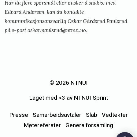
Har du flere spørsmål eller ønsker å snakke med
Edvard Andersen, kan du kontakte
kommunikasjonsansvarlig Oskar Gårdsrud Paulsrud
på e-post
oskar.paulsrud@ntnui.no
.
«
G
r
© 2026 NTNUI
u
Laget med <3 av NTNUI Sprint
p
p
Presse
Samarbeidsavtaler
Slab
Vedtekter
e
Møtereferater
Generalforsamling
l
e