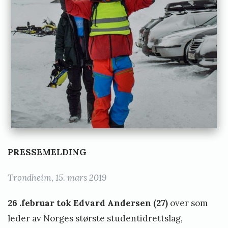
o
p
e
-
P
a
u
l
s
PRESSEMELDING
r
u
Trondheim, 15. mars 2019
d
26 .februar tok Edvard Andersen (27)
over som
leder av Norges største studentidrettslag,