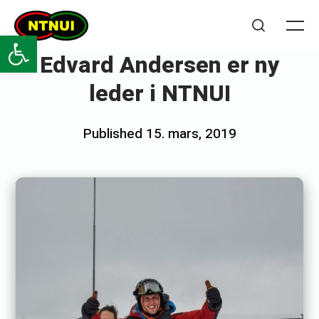
Skip
NTNUI
to
Open toolbar
Me
Search
content
Edvard Andersen er ny
leder i NTNUI
Posted
Published
15. mars, 2019
b
on
y
O
s
k
a
r
H