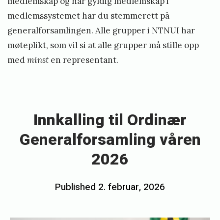
medlemskap og har gyldig medlemskap i
medlemssystemet har du stemmerett på
generalforsamlingen. Alle grupper i NTNUI har
møteplikt, som vil si at alle grupper må stille opp
med
minst
en representant.
«
B
r
Innkalling til Ordinær
a
Generalforsamling våren
n
2026
n
p
Posted
Published
2. februar, 2026
b
å
on
M
y
e