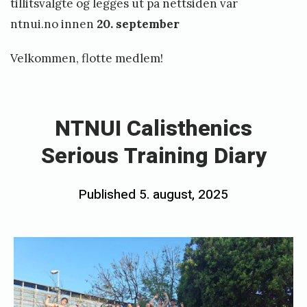
tillitsvalgte og legges ut på nettsiden vår
l
ntnui.no innen
20. september
k
a
Velkommen, flotte medlem!
m
«
p
N
1
T
NTNUI Calisthenics
7
N
Serious Training Diary
.
U
-
I
Posted
Published
5. august, 2025
b
1
C
on
y
9
a
.
l
l
o
o
i
k
s
u
t
t