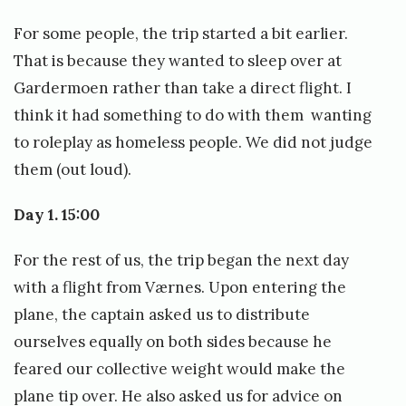
s
p
For some people, the trip started a bit earlier.
a
That is because they wanted to sleep over at
p
Gardermoen rather than take a direct flight. I
i
think it had something to do with them wanting
r
to roleplay as homeless people. We did not judge
e
them (out loud).
r
Day 1. 15:00
t
i
For the rest of us, the trip began the next day
l
with a flight from Værnes. Upon entering the
E
plane, the captain asked us to distribute
k
ourselves equally on both sides because he
s
feared our collective weight would make the
t
plane tip over. He also asked us for advice on