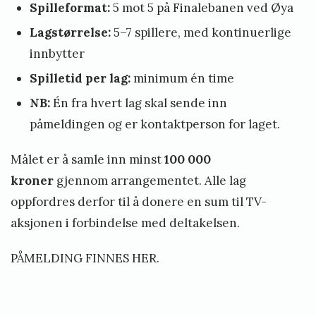
Spilleformat:
5 mot 5 på Finalebanen ved Øya
Lagstørrelse:
5–7 spillere, med kontinuerlige
innbytter
Spilletid per lag:
minimum én time
NB:
Én fra hvert lag skal sende inn
påmeldingen og er kontaktperson for laget.
Målet er å samle inn minst
100 000
kroner
gjennom arrangementet. Alle lag
oppfordres derfor til å donere en sum til TV-
aksjonen i forbindelse med deltakelsen.
PÅMELDING FINNES HER.
«
S