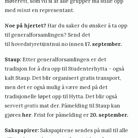
møterett, som vil si at alle grupper må stille opp
n
med
minst
en representant.
s
l
Noe på hjertet?
Har du saker du ønsker å ta opp
e
til generalforsamlingen? Send det
n
til
hovedstyret@ntnui.no
innen
17.
september.
g
Staup:
Etter generalforsamlingen er det
s
tradisjon for å dra opp til Studenterhytta – også
t
kalt Staup. Det blir organisert gratis transport,
e
men det er også mulig å være med på det
f
tradisjonelle løpet opp til Hytta. Det blir også
o
servert
gratis
mat der. Påmelding til Staup kan
t
gjøres
her
. Frist for påmelding er
20. september.
b
a
Sakspapirer:
Sakspapirene sendes på mail til alle
l