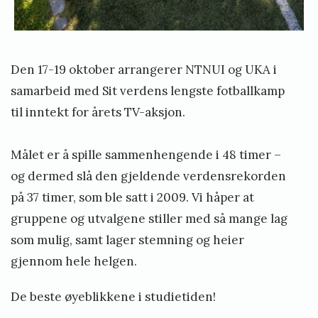
L
o
o
s
Den 17-19 oktober arrangerer NTNUI og UKA i
e
samarbeid med Sit verdens lengste fotballkamp
r
til inntekt for årets TV-aksjon.
s
B
Målet er å spille sammenhengende i 48 timer –
r
og dermed slå den gjeldende verdensrekorden
a
på 37 timer, som ble satt i 2009. Vi håper at
n
gruppene og utvalgene stiller med så mange lag
n
som mulig, samt lager stemning og heier
p
gjennom hele helgen.
å
De beste øyeblikkene i studietiden!
M