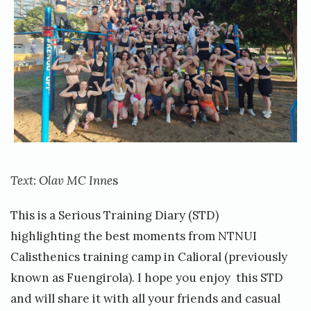
i
o
h
s
b
e
e
e
n
f
r
i
»
s
c
s
S
e
Text: Olav MC Inne
s
r
i
This is a Serious Training Diary (STD)
o
highlighting the best moments from NTNUI
u
Calisthenics training camp in Calioral (previously
s
known as Fuengirola). I hope you enjoy this STD
T
and will share it with all your friends and casual
r