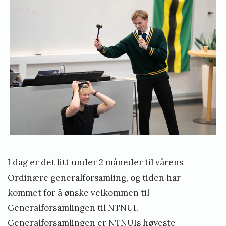
l
v
o
a
u
s
i
s
s
k
e
o
f
i
a
s
p
å
I dag er det litt under 2 måneder til vårens
F
Ordinære generalforsamling, og tiden har
o
kommet for å ønske velkommen til
s
Generalforsamlingen til NTNUI.
e
Generalforsamlingen er NTNUIs høyeste
n