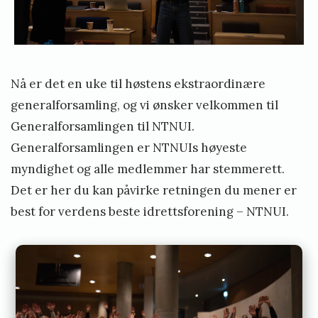
f
k
s
s
t
r
Nå er det en uke til høstens ekstraordinære
a
generalforsamling, og vi ønsker velkommen til
o
Generalforsamlingen til NTNUI.
r
Generalforsamlingen er NTNUIs høyeste
d
myndighet og alle medlemmer har stemmerett.
i
Det er her du kan påvirke retningen du mener er
n
best for verdens beste idrettsforening – NTNUI.
æ
r
G
e
n