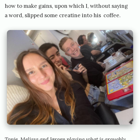
r
how to make gains, upon which I, without saying
a
a word, slipped some creatine into his coffee.
o
r
d
i
n
æ
r
G
e
n
e
r
a
Tonje, Melissa and Jørgen playing what is arguably