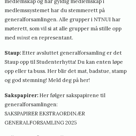
medlemskap og har gyldig medlemskap i
0
medlemssystemet har du stemmerett på
2
generalforsamlingen. Alle grupper i NTNUI har
5
møterett, som vil si at alle grupper må stille opp
D
med
minst
en representant.
a
N
Staup:
Etter avsluttet generalforsamling er det
T
Staup opp til Studenterhytta! Du kan enten løpe
N
opp eller ta buss. Her blir det mat, badstue, stamp
U
og god stemning!
Meld deg på her!
I
n
Sakspapirer:
Her følger sakspapirene til
e
generalforsamlingen:
s
SAKSPAPIRER EKSTRAORDINÆR
t
GENERALFORSAMLING 2025
e