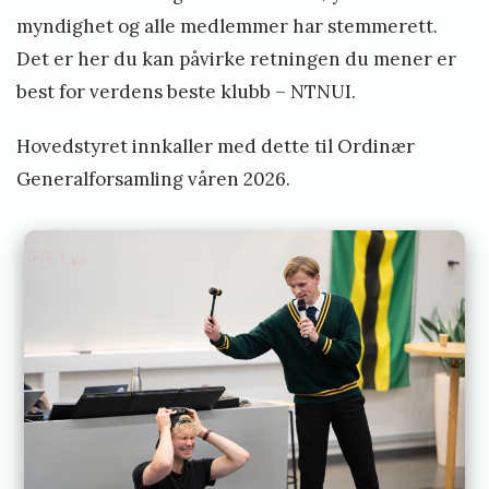
myndighet og alle medlemmer har stemmerett.
M
Det er her du kan påvirke retningen du mener er
e
best for verdens beste klubb – NTNUI.
d
l
Hovedstyret innkaller med dette til Ordinær
e
Generalforsamling våren 2026.
m
s
r
e
g
i
s
t
r
e