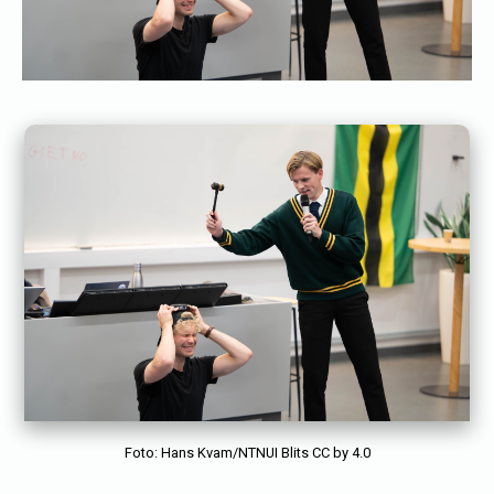
f
s
Foto: Hans Kvam/NTNUI Blits CC by 4.0