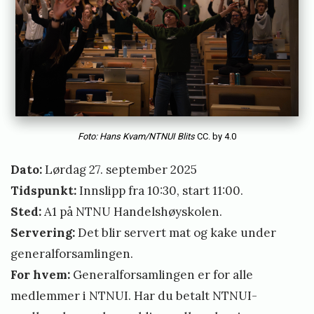
e
r
a
l
f
o
r
Foto: Hans Kvam/NTNUI Blits
CC. by 4.0
s
Dato:
Lørdag 27. september 2025
a
Tidspunkt:
Innslipp fra 10:30, start 11:00.
m
Sted:
A1 på NTNU Handelshøyskolen.
l
Servering:
Det blir servert mat og kake under
i
generalforsamlingen.
n
For hvem:
Generalforsamlingen er for alle
g
medlemmer i NTNUI. Har du betalt NTNUI-
2