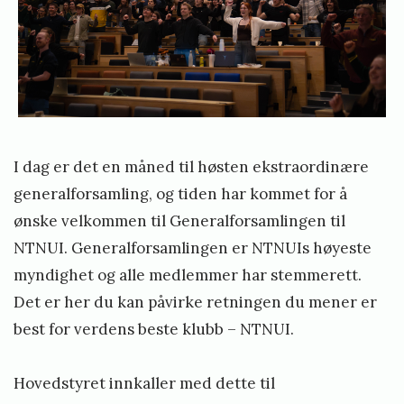
s
E
&
e
k
T
f
s
h
t
e
s
r
L
a
o
I dag er det en måned til høsten ekstraordinære
o
o
generalforsamling, og tiden har kommet for å
r
s
ønske velkommen til Generalforsamlingen til
d
e
NTNUI. Generalforsamlingen er NTNUIs høyeste
i
r
myndighet og alle medlemmer har stemmerett.
n
s
Det er her du kan påvirke retningen du mener er
æ
»
best for verdens beste klubb – NTNUI.
r
G
Hovedstyret innkaller med dette til
e