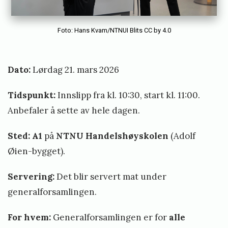
r
i
Foto: Hans Kvam/NTNUI Blits CC by 4.0
n
g
Dato:
Lørdag 21. mars 2026
»
Tidspunkt:
Innslipp fra kl. 10:30, start kl. 11:00.
Anbefaler å sette av hele dagen.
Sted:
A1
på
NTNU Handelshøyskolen
(Adolf
Øien-bygget).
Servering:
Det blir servert mat under
generalforsamlingen.
For hvem:
Generalforsamlingen er for
alle