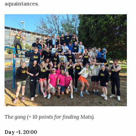
aquaintances.
a
i
n
i
n
g
D
i
a
r
y
S
The gang (+ 10 points for finding Mats).
a
k
Day -1. 20:00