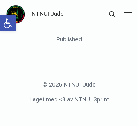
Skip
NTNUI Judo
to
Open toolbar
Me
Search
content
Posted
Published
b
on
y
E
v
e
© 2026 NTNUI Judo
n
Laget med <3 av NTNUI Sprint
K
a
l
l