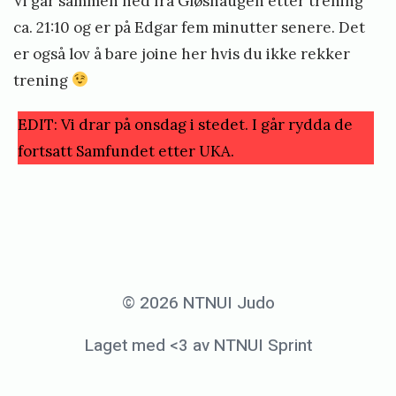
Vi går sammen ned fra Gløshaugen etter trening
ca. 21:10 og er på Edgar fem minutter senere. Det
er også lov å bare joine her hvis du ikke rekker
trening
EDIT: Vi drar på onsdag i stedet. I går rydda de
fortsatt Samfundet etter UKA.
«
N
e
© 2026 NTNUI Judo
t
Laget med <3 av NTNUI Sprint
t
b