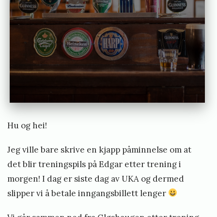
e
o
r
g
Hu og hei!
Jeg ville bare skrive en kjapp påminnelse om at
det blir treningspils på Edgar etter trening i
morgen! I dag er siste dag av UKA og dermed
slipper vi å betale inngangsbillett lenger