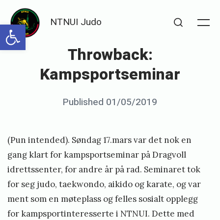
Skip
NTNUI Judo
to
Open toolbar
Me
Search
content
Throwback:
Kampsportseminar
Posted
Published
01/05/2019
b
on
y
S
(Pun intended). Søndag 17.mars var det nok en
e
gang klart for kampsportseminar på Dragvoll
n
idrettssenter, for andre år på rad. Seminaret tok
for seg judo, taekwondo, aikido og karate, og var
s
ment som en møteplass og felles sosialt opplegg
e
for kampsportinteresserte i NTNUI. Dette med
i