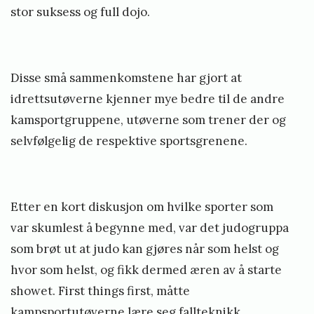
stor suksess og full dojo.
G
e
o
Disse små sammenkomstene har gjort at
r
idrettsutøverne kjenner mye bedre til de andre
g
kamsportgruppene, utøverne som trener der og
selvfølgelig de respektive sportsgrenene.
Etter en kort diskusjon om hvilke sporter som
var skumlest å begynne med, var det judogruppa
som brøt ut at judo kan gjøres når som helst og
hvor som helst, og fikk dermed æren av å starte
showet. First things first, måtte
kampsportutøverne lære seg fallteknikk.