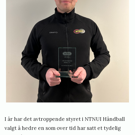
e
l
l
e
m
o
I år har det avtroppende styret i NTNUI Håndball
valgt å hedre en som over tid har satt et tydelig