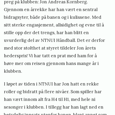
preg på klubben: Jon Andreas Kornberg.
Gjennom en årrekke har han vært en sentral
bidragsyter, både på banen og i kulissene. Med
sitt sterke engasjement, allsidighet og evne til å
stille opp der det trengs, har han blitt en
uvurderlig del av NTNUI Håndball. Det er derfor
med stor stolthet at styret tildeler Jon årets
hederspris! Vi har tatt en prat med ham for å
høre mer om reisen gjennom hans mange år i
klubben.
I løpet av tiden i NTNUI har Jon hatt en rekke
roller og bidratt på flere nivåer. Som spiller har
han vært innom alt fra H4 til H1, med hele ni
sesonger i klubben. I tillegg har han lagt ned en
betydelig innsats utenfor banen, blant annet som