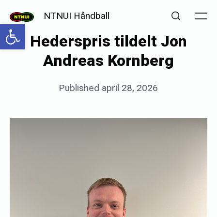
Skip
NTNUI Håndball
to
Me
Open toolbar
Search
Hederspris tildelt Jon
content
Andreas Kornberg
Posted
Published
april 28, 2026
b
on
y
m
a
r
i
k
j