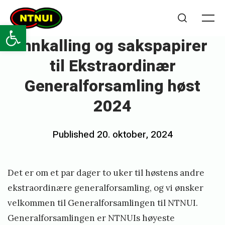
Skip
NTNUI
to
Open toolbar
Me
Search
content
Innkalling og sakspapirer
til Ekstraordinær
Generalforsamling høst
2024
Posted
Published
20. oktober, 2024
b
on
y
r
Det er om et par dager to uker til høstens andre
o
ekstraordinære generalforsamling, og vi ønsker
n
velkommen til Generalforsamlingen til NTNUI.
Generalforsamlingen er NTNUIs høyeste
j