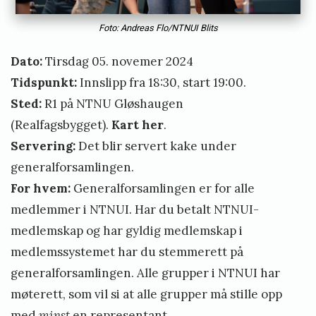
Foto: Andreas Flo/NTNUI Blits
Dato:
Tirsdag 05. novemer 2024
Tidspunkt:
Innslipp fra 18:30, start 19:00.
Sted:
R1 på NTNU Gløshaugen
(Realfagsbygget).
Kart her
.
Servering:
Det blir servert kake under
generalforsamlingen.
For hvem:
Generalforsamlingen er for alle
medlemmer i NTNUI. Har du betalt NTNUI-
medlemskap og har gyldig medlemskap i
medlemssystemet har du stemmerett på
generalforsamlingen. Alle grupper i NTNUI har
møterett, som vil si at alle grupper må stille opp
med
minst
en representant.