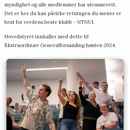
myndighet og alle medlemmer har stemmerett.
a
Det er her du kan påvirke retningen du mener er
p
best for verdens beste klubb – NTNUI.
a
v
Hovedstyret innkaller med dette til
Ekstraordinær Generalforsamling høsten 2024.
a
l
l