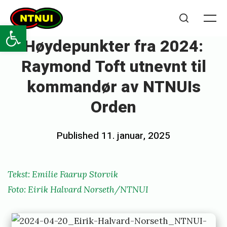
Skip
NTNUI
to
Open toolbar
Me
Search
content
Høydepunkter fra 2024:
Raymond Toft utnevnt til
kommandør av NTNUIs
Orden
Posted
Published
11. januar, 2025
b
on
y
e
Tekst: Emilie Faarup Storvik
m
Foto: Eirik Halvard Norseth/NTNUI
i
l