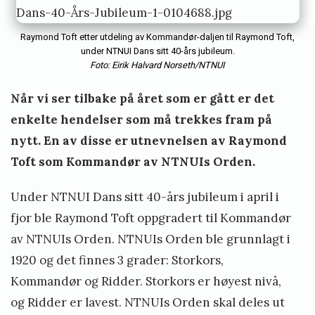
i
e
Raymond Toft etter utdeling av Kommandør-daljen til Raymond Toft,
under NTNUI Dans sitt 40-års jubileum.
s
Foto: Eirik Halvard Norseth/NTNUI
t
Når vi ser tilbake på året som er gått er det
o
enkelte hendelser som må trekkes fram på
r
nytt. En av disse er utnevnelsen av Raymond
v
Toft som Kommandør av NTNUIs Orden.
i
Under NTNUI Dans sitt 40-års jubileum i april i
k
fjor ble Raymond Toft oppgradert til Kommandør
av NTNUIs Orden. NTNUIs Orden ble grunnlagt i
1920 og det finnes 3 grader: Storkors,
Kommandør og Ridder. Storkors er høyest nivå,
og Ridder er lavest. NTNUIs Orden skal deles ut