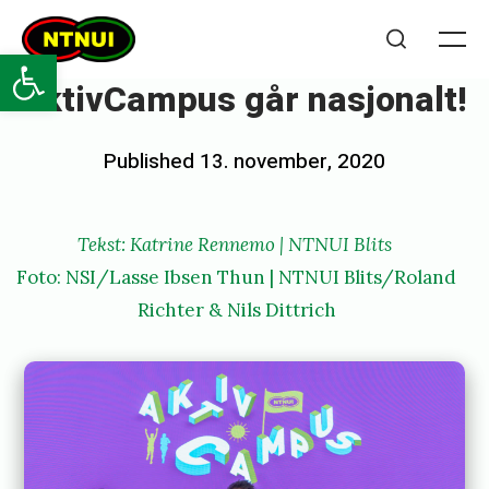
Skip
NTNUI
to
Open toolbar
Me
Search
content
aktivCampus går nasjonalt!
Posted
Published
13. november, 2020
b
on
y
Tekst:
Katrine Rennemo
|
NTNUI Blits
Foto: NSI/Lasse Ibsen Thun | NTNUI Blits/Roland
Richter & Nils Dittrich