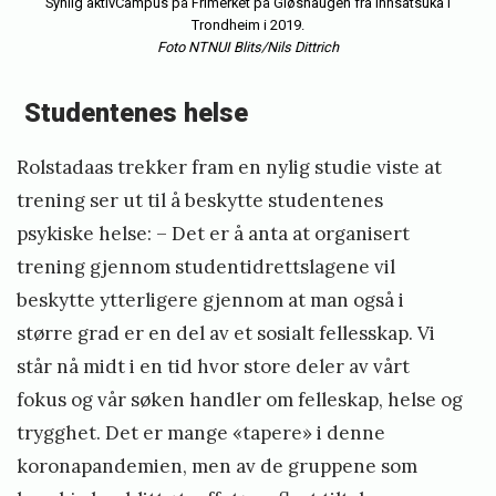
Synlig aktivCampus på Frimerket på Gløshaugen fra innsatsuka i
Trondheim i 2019.
Foto NTNUI Blits/Nils Dittrich
Studentenes helse
Rolstadaas trekker fram en nylig studie viste at
trening ser ut til å beskytte studentenes
psykiske helse: – Det er å anta at organisert
trening gjennom studentidrettslagene vil
beskytte ytterligere gjennom at man også i
større grad er en del av et sosialt fellesskap. Vi
står nå midt i en tid hvor store deler av vårt
fokus og vår søken handler om felleskap, helse og
trygghet. Det er mange «tapere» i denne
koronapandemien, men av de gruppene som