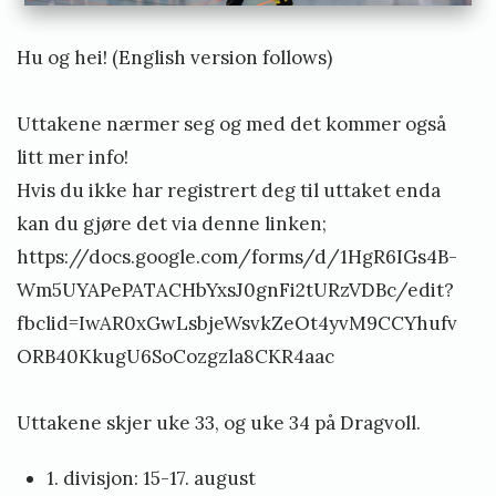
a
n
Hu og hei! (English version follows)
m
e
Uttakene nærmer seg og med det kommer også
h
litt mer info!
Hvis du ikke har registrert deg til uttaket enda
l
kan du gjøre det via denne linken;
u
https://docs.google.com/forms/d/1HgR6IGs4B-
m
Wm5UYAPePATACHbYxsJ0gnFi2tURzVDBc/edit?
fbclid=IwAR0xGwLsbjeWsvkZeOt4yvM9CCYhufv
ORB40KkugU6SoCozgzla8CKR4aac
Uttakene skjer uke 33, og uke 34 på Dragvoll.
1. divisjon: 15-17. august