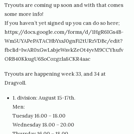
Tryouts are coming up soon and with that comes
some more info!
If you haven’t yet signed up you can do so here;
https://docs.google.com/forms/d/1HgR6IGs4B-
Wm5UYAPePATACHbYxsJ0gnFi2tURzVDBc/edit?
fbclid=IwAR0xGwLsbjeWsvkZeOt4yvM9CCYhufv
ORB40KkugU6SoCozgzla8CKR4aac
Tryouts are happening week 33, and 34 at
Dragvoll.
1. division: August 15-17th.
Men:
Tuesday 16.00 – 18.00
Wednesday 18.00 – 20.00
Thursday 16.00 – 18.00