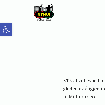
Skip
to
content
Open toolbar
NTNUI volleyball h
gleden av å igjen i
til Midtnordisk!