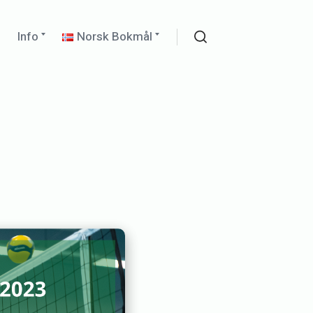
Expand
Expand
r
Info
Norsk Bokmål
child
child
Search
menu
menu