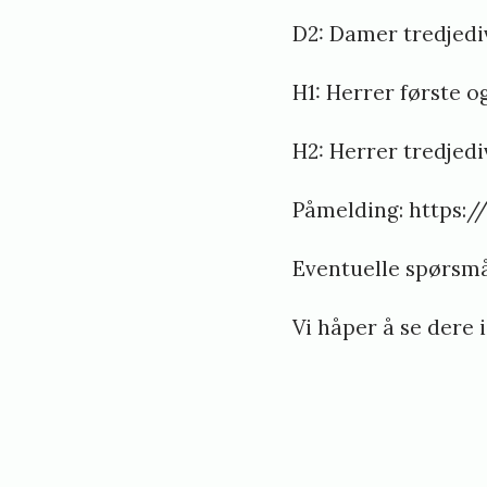
D2: Damer tredjediv
H1: Herrer første o
H2: Herrer tredjedi
Påmelding:
https:/
Eventuelle spørsmå
Vi håper å se dere 
«
U
t