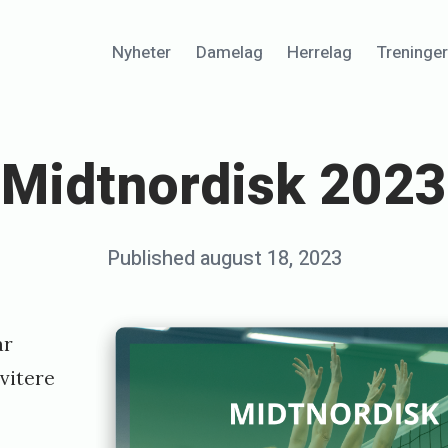
Nyheter
Damelag
Herrelag
Treninge
Midtnordisk 2023
Posted
Published
august 18, 2023
b
on
y
k
ar
a
nvitere
t
h