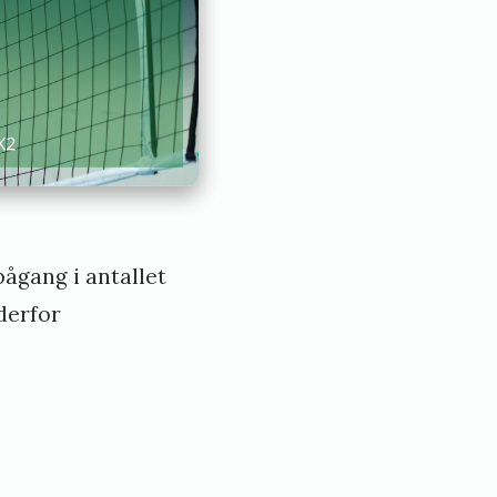
pågang i antallet
derfor