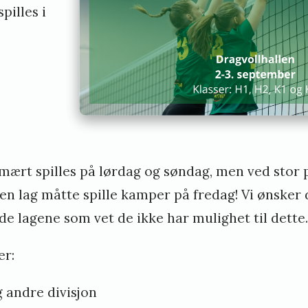
pilles i
i
n
k
a
l
u
n
mært spilles på lørdag og søndag, men ved stor 
d
en lag måtte spille kamper på fredag! Vi ønsker 
de lagene som vet de ikke har mulighet til dette.
er:
 andre divisjon