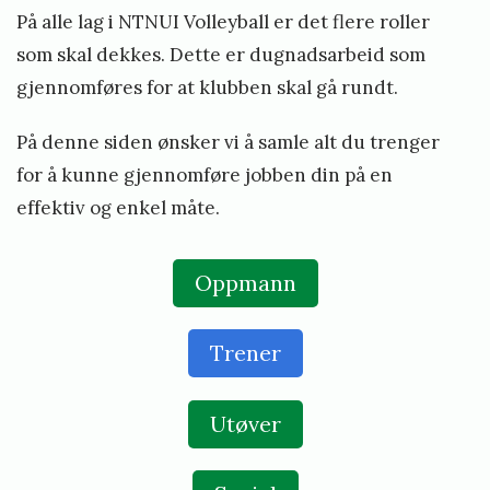
f
På alle lag i NTNUI Volleyball er det flere roller
e
som skal dekkes. Dette er dugnadsarbeid som
b
gjennomføres for at klubben skal gå rundt.
r
På denne siden ønsker vi å samle alt du trenger
u
for å kunne gjennomføre jobben din på en
a
effektiv og enkel måte.
r
1
Oppmann
4
,
Trener
2
0
Utøver
2
3