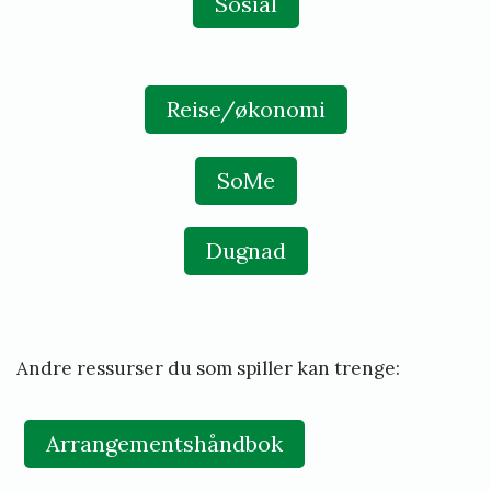
Sosial
b
y
Reise/økonomi
f
r
SoMe
i
d
Dugnad
a
a
u
Andre ressurser du som spiller kan trenge:
n
e
Arrangementshåndbok