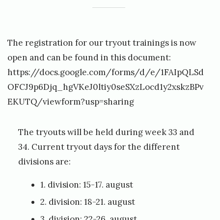
The registration for our tryout trainings is now
open and can be found in this document:
https://docs.google.com/forms/d/e/1FAIpQLSd
OFCJ9p6Djq_hgVKeJ0ltiy0seSXzLocd1y2xskzBPv
EKUTQ/viewform?usp=sharing
The tryouts will be held during week 33 and
34. Current tryout days for the different
divisions are:
1. division: 15-17. august
2. division: 18-21. august
3. division: 22-26. august