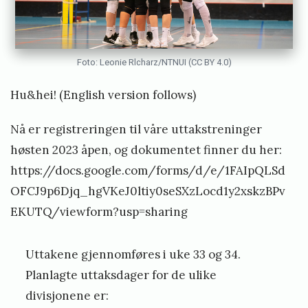
n
e
d
Foto: Leonie Rlcharz/NTNUI (CC BY 4.0)
a
Hu&hei! (English version follows)
h
l
Nå er registreringen til våre uttakstreninger
e
høsten 2023 åpen, og dokumentet finner du her:
n
https://docs.google.com/forms/d/e/1FAIpQLSd
OFCJ9p6Djq_hgVKeJ0ltiy0seSXzLocd1y2xskzBPv
EKUTQ/viewform?usp=sharing
Uttakene gjennomføres i uke 33 og 34.
Planlagte uttaksdager for de ulike
divisjonene er: