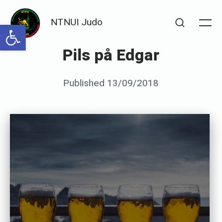
Skip
NTNUI Judo
to
Open toolbar
Me
Search
content
Pils på Edgar
Posted
Published
13/09/2018
b
on
y
S
e
n
s
e
i
G