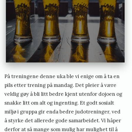
e
o
r
g
På treningene denne uka ble vi enige om å ta en
pils etter trening på mandag. Det pleier å være
veldig gøy å bli litt bedre kjent utenfor dojoen og
snakke litt om alt og ingenting. Et godt sosialt
miljø i gruppa gir enda bedre judotreninger, ved
å styrke det allerede gode samarbeidet. Vi håper
derfor at så mange som mulig har mulighet til å