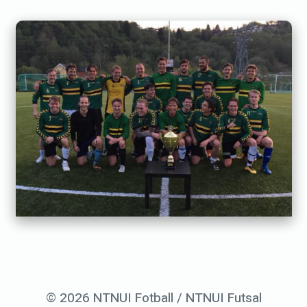
7
.
o
k
t
o
b
e
r
2
0
2
0
© 2026 NTNUI Fotball / NTNUI Futsal
b