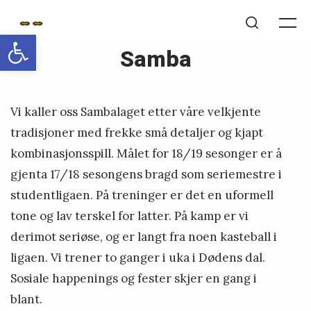
Skip
NTNUI
to
Me
Open toolbar
Search
Fotball
Samba
content
/
NTNUI
Futsal
Posted
P
Vi kaller oss Sambalaget etter våre velkjente
on
u
tradisjoner med frekke små detaljer og kjapt
b
kombinasjonsspill. Målet for 18/19 sesonger er å
l
gjenta 17/18 sesongens bragd som seriemestre i
i
studentligaen. På treninger er det en uformell
s
tone og lav terskel for latter. På kamp er vi
derimot seriøse, og er langt fra noen kasteball i
h
ligaen. Vi trener to ganger i uka i Dødens dal.
e
Sosiale happenings og fester skjer en gang i
d
blant.