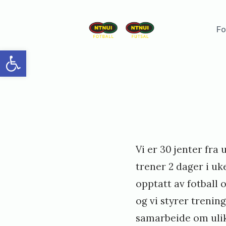
Skip
to
Fo
NTNUI
content
Fotball
Open toolbar
/
NTNUI
Futsal
Posted
P
Vi er 30 jenter fra 
on
u
trener 2 dager i uk
b
opptatt av fotball o
l
og vi styrer treni
i
samarbeide om ulike