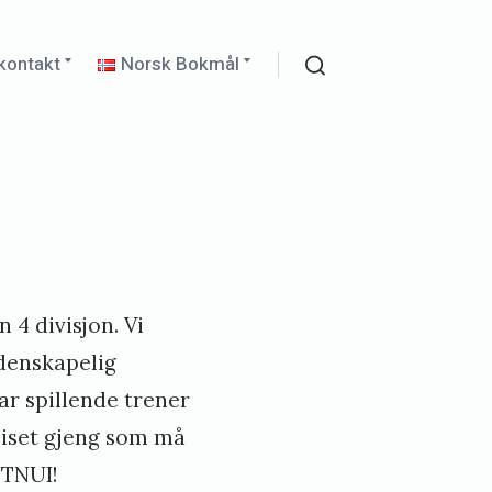
Expand
Expand
kontakt
Norsk Bokmål
child
child
Search
menu
menu
 4 divisjon. Vi
idenskapelig
har spillende trener
eiset gjeng som må
NTNUI!