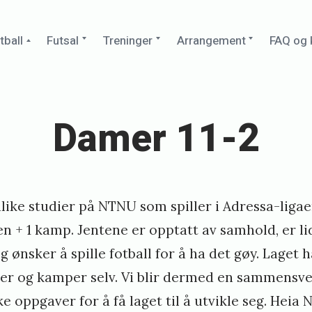
Collapse
Expand
Expand
Expand
tball
Futsal
Treninger
Arrangement
FAQ og 
child
child
child
child
menu
menu
menu
menu
Damer 11-2
ulike studier på NTNU som spiller i Adressa-ligaen
en + 1 kamp. Jentene er opptatt av samhold, er l
g ønsker å spille fotball for å ha det gøy. Laget 
nger og kamper selv. Vi blir dermed en sammensv
 oppgaver for å få laget til å utvikle seg. Heia 