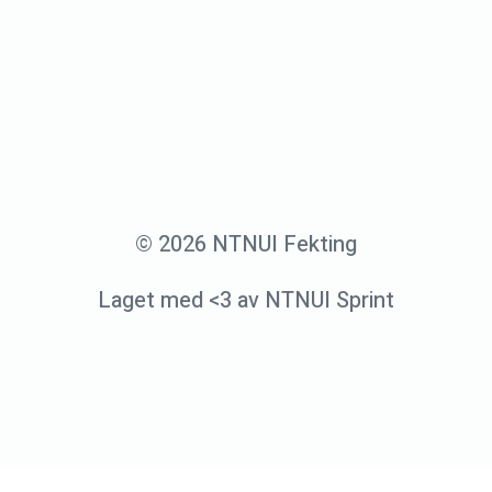
d
r
e
j
o
h
© 2026 NTNUI Fekting
a
Laget med <3 av NTNUI Sprint
n
s
e
n