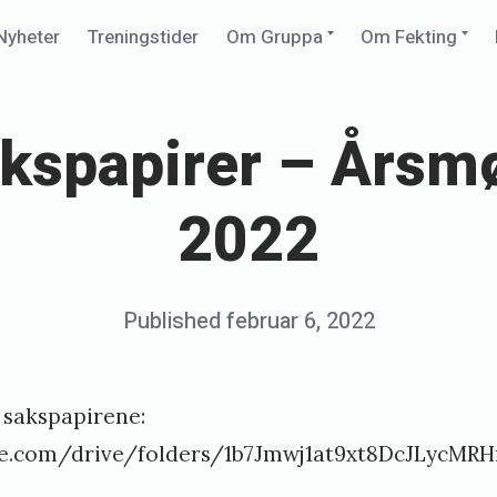
Expand
Ex
Nyheter
Treningstider
Om Gruppa
Om Fekting
child
chi
menu
me
kspapirer – Årsm
2022
Posted
Published
februar 6, 2022
b
on
y
s
e sakspapirene:
o
gle.com/drive/folders/1b7Jmwj1at9xt8DcJLycMR
n