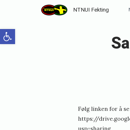
Skip
NTNUI Fekting
to
content
Open toolbar
Sa
Følg linken for å s
https://drive.goo
usp=sharing