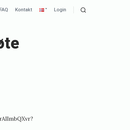
pand
Expand
FAQ
Kontakt
Login
ld
child
Search
nu
menu
øte
HrAIImbQXvr?