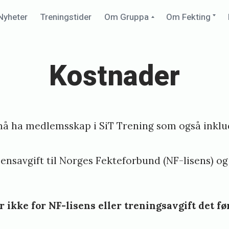
Collapse
Ex
Nyheter
Treningstider
Om Gruppa
Om Fekting
child
chi
menu
me
Kostnader
å ha medlemsskap i
SiT Trening
som også inkl
sensavgift til Norges Fekteforbund (NF-lisens) og 
r ikke for NF-lisens eller treningsavgift det f