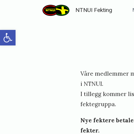
Skip
NTNUI Fekting
to
content
Open toolbar
Posted
P
Våre medlemmer m
on
u
i NTNUI.
b
I tillegg kommer li
l
fektegruppa.
i
s
Nye fektere betale
h
fekter.