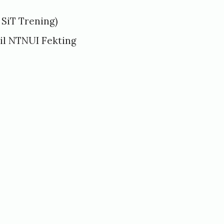
s
SiT Trening
)
til NTNUI Fekting