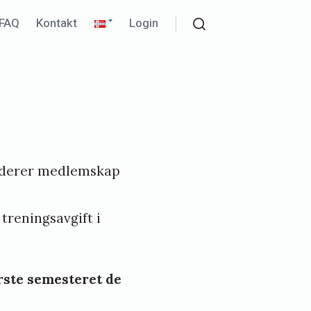
pand
Expand
FAQ
Kontakt
Login
ld
child
Search
nu
menu
uderer medlemskap
treningsavgift i
ørste semesteret de