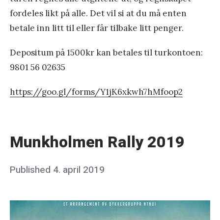
»
fordeles likt på alle. Det vil si at du må enten
betale inn litt til eller får tilbake litt penger.
Depositum på 1500kr kan betales til turkontoen:
9801 56 02635
https://goo.gl/forms/Y1jK6xkwh7hMfoop2
«
M
u
Munkholmen Rally 2019
n
k
Posted
Published
4. april 2019
b
h
on
y
o
j
l