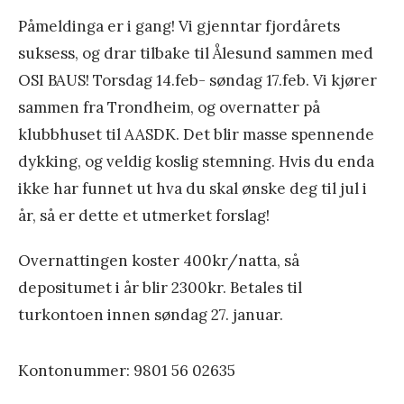
s
1
Påmeldinga er i gang! Vi gjenntar fjordårets
k
9
suksess, og drar tilbake til Ålesund sammen med
e
V
OSI BAUS! Torsdag 14.feb- søndag 17.feb. Vi kjører
å
sammen fra Trondheim, og overnatter på
r
klubbhuset til AASDK. Det blir masse spennende
t
dykking, og veldig koslig stemning. Hvis du enda
u
ikke har funnet ut hva du skal ønske deg til jul i
r
år, så er dette et utmerket forslag!
e
Overnattingen koster 400kr/natta, så
n
depositumet i år blir 2300kr. Betales til
2
turkontoen inn
en søndag 27. januar.
0
1
9
Kontonummer: 9801 56 02635
»