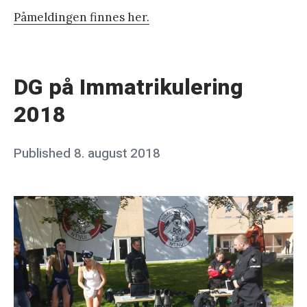
Påmeldingen finnes her.
«
P
å
DG på Immatrikulering
m
2018
e
l
Posted
Published
8. august 2018
b
d
on
y
i
j
n
o
g
i
n
s
a
–
s
d