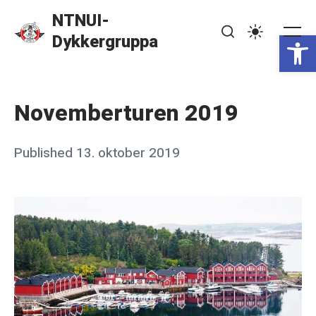
Skip
NTNUI-
to
Open toolbar
Dykkergruppa
Me
Search
Settings
content
Novemberturen 2019
Posted
Published
13. oktober 2019
b
on
y
j
o
n
a
s