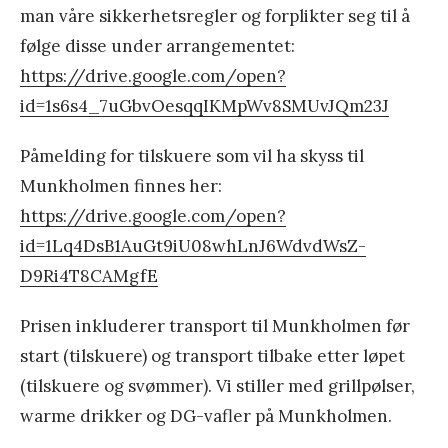
man våre sikkerhetsregler og forplikter seg til å
følge disse under arrangementet:
https://drive.google.com/open?
id=1s6s4_7uGbvOesqqIKMpWv8SMUvJQm23J
Påmelding for tilskuere som vil ha skyss til
Munkholmen finnes her:
https://drive.google.com/open?
id=1Lq4DsB1AuGt9iU08whLnJ6WdvdWsZ-
D9Ri4T8CAMgfE
Prisen inkluderer transport til Munkholmen før
start (tilskuere) og transport tilbake etter løpet
(tilskuere og svømmer). Vi stiller med grillpølser,
warme drikker og DG-vafler på Munkholmen.