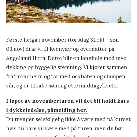
g
i
s
k
Første helga i november (torsdag 31.okt – søn
e
03.nov) drar vi til Kvenvær og overnatter på
Angelamfi Hitra. Dette blir en langhelg med mye
dykking og hyggelig stemning. Vi kjører sammen
fra Trondheim og tar med oss båten og stampen
vår, og er tilbake søndag ettermiddag/kveld.
I løpet av novemberturen vil det bli holdt kurs
i dykkeledelse, påmelding her.
Du trenger selvfølgelig ikke å være med på kurset
hvis du bare vil være med på turen, men du bør