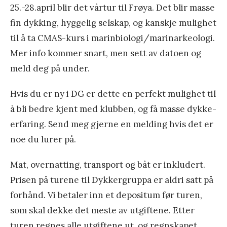
s
25.-28.april blir det vårtur til Frøya. Det blir masse
k
k
fin dykking, hyggelig selskap, og kanskje mulighet
k
e
til å ta CMAS-kurs i marinbiologi/marinarkeologi.
e
Mer info kommer snart, men sett av datoen og
r
meld deg på under.
k
u
Hvis du er ny i DG er dette en perfekt mulighet til
r
å bli bedre kjent med klubben, og få masse dykke-
s
erfaring. Send meg gjerne en melding hvis det er
i
noe du lurer på.
A
u
Mat, overnatting, transport og båt er inkludert.
g
Prisen på turene til Dykkergruppa er aldri satt på
u
forhånd. Vi betaler inn et depositum før turen,
s
som skal dekke det meste av utgiftene. Etter
t
turen regnes alle utgiftene ut, og regnskapet