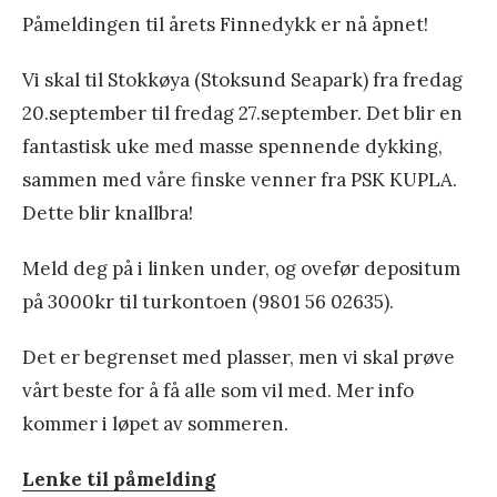
Påmeldingen til årets Finnedykk er nå åpnet!
v
e
Vi skal til Stokkøya (Stoksund Seapark) fra fredag
m
20.september til fredag 27.september. Det blir en
b
fantastisk uke med masse spennende dykking,
e
sammen med våre finske venner fra PSK KUPLA.
r
Dette blir knallbra!
t
u
Meld deg på i linken under, og ovefør depositum
r
på 3000kr til turkontoen (9801 56 02635).
e
Det er begrenset med plasser, men vi skal prøve
n
vårt beste for å få alle som vil med. Mer info
2
kommer i løpet av sommeren.
0
1
Lenke til påmelding
9