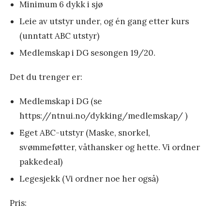
Minimum 6 dykk i sjø
Leie av utstyr under, og én gang etter kurs
(unntatt ABC utstyr)
Medlemskap i DG sesongen 19/20.
Det du trenger er:
Medlemskap i DG (se
https://ntnui.no/dykking/medlemskap/ )
Eget ABC-utstyr (Maske, snorkel,
svømmeføtter, våthansker og hette. Vi ordner
pakkedeal)
Legesjekk (Vi ordner noe her også)
Pris: