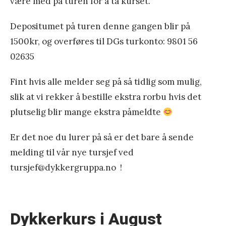
være med på turen for å ta kurset.
Depositumet på turen denne gangen blir på
1500kr, og overføres til DGs turkonto: 9801 56
02635
Fint hvis alle melder seg på så tidlig som mulig,
slik at vi rekker å bestille ekstra rorbu hvis det
plutselig blir mange ekstra påmeldte
Er det noe du lurer på så er det bare å sende
melding til vår nye tursjef ved
tursjef@dykkergruppa.no !
«
D
y
Dykkerkurs i August