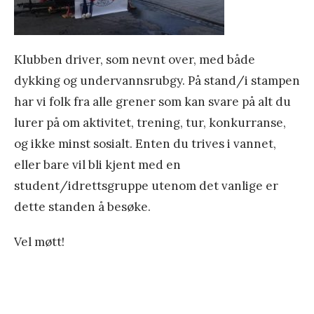
s
t
Klubben driver, som nevnt over, med både
u
dykking og undervannsrubgy. På stand/i stampen
a
har vi folk fra alle grener som kan svare på alt du
0
lurer på om aktivitet, trening, tur, konkurranse,
8
og ikke minst sosialt. Enten du trives i vannet,
-
eller bare vil bli kjent med en
1
student/idrettsgruppe utenom det vanlige er
0
dette standen å besøke.
f
e
Vel møtt!
b
r
u