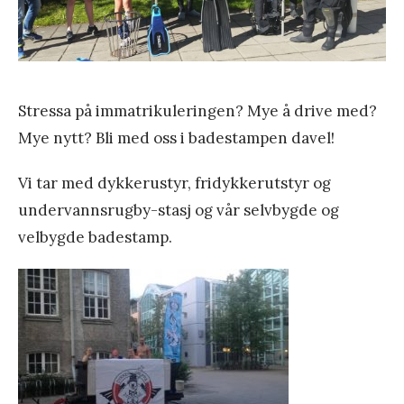
g
y
i
k
s
k
k
i
Stressa på immatrikuleringen? Mye å drive med?
n
e
Mye nytt? Bli med oss i badestampen davel!
g
Vi tar med dykkerustyr, fridykkerutstyr og
H
undervannsrugby-stasj og vår selvbygde og
e
velbygde badestamp.
i
n
f
j
o
r
d