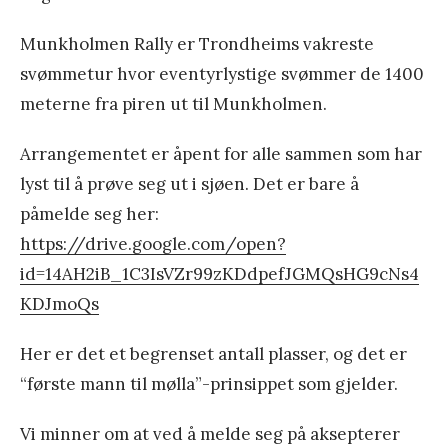
n
e
Munkholmen Rally er Trondheims vakreste
d
svømmetur hvor eventyrlystige svømmer de 1400
y
meterne fra piren ut til Munkholmen.
k
Arrangementet er åpent for alle sammen som har
k
lyst til å prøve seg ut i sjøen. Det er bare å
e
påmelde seg her:
t
https://drive.google.com/open?
2
id=14AH2iB_1C3IsVZr99zKDdpefJGMQsHG9cNs4
0
KDJmoQs
1
9
Her er det et begrenset antall plasser, og det er
»
“første mann til mølla”-prinsippet som gjelder.
Vi minner om at ved å melde seg på aksepterer