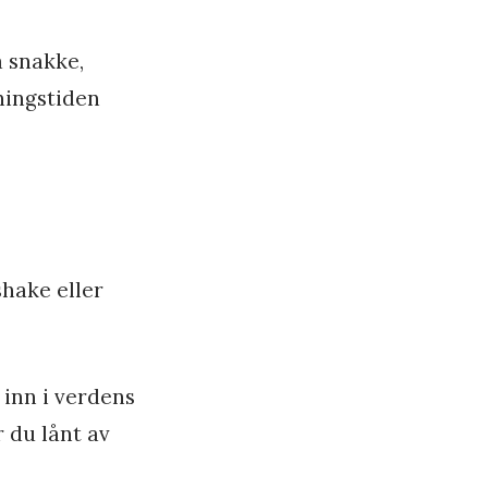
å snakke,
eningstiden
shake eller
 inn i verdens
 du lånt av