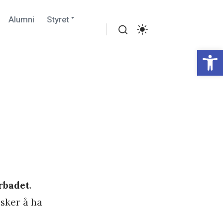
Collapse
Expand
Alumni
Styret
child
child
menu
menu
Search
Settings
Open toolbar
rbadet
.
sker å ha