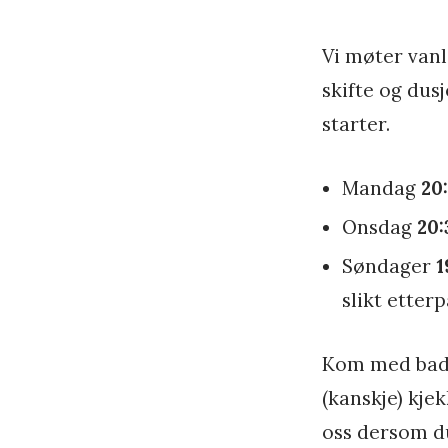
l
i
Vi møter vanl
s
skifte og dusj
h
starter.
e
d
Mandag
20
1
Onsdag
20:
0
Søndager
1
.
slikt etterp
j
Kom med badet
a
(kanskje) kje
n
oss dersom du
u