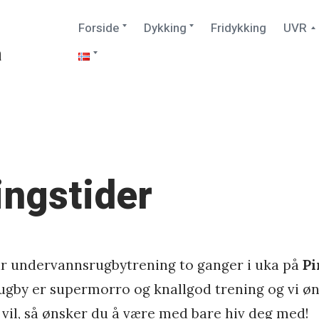
Expand
Expand
Forside
Dykking
Fridykking
UVR
child
child
menu
menu
a
Expand
child
menu
ingstider
 undervannsrugbytrening to ganger i uka på
Pi
gby er supermorro og knallgod trening og vi øn
vil, så ønsker du å være med bare hiv deg med!