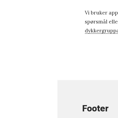
a
Vi bruker ap
r
spørsmål elle
2
dykkergrupp
0
1
9
b
y
p
e
d
Footer
e