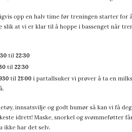
igvis opp en halv time før treningen starter for 
e slik at vi er klar til å hoppe i bassenget når tr
:30
til
22:30
30
til
22:30
930
til
21:00
i partallsuker vi prøver å ta en milk
å.
øy, innsatsvilje og godt humør så kan vi få deg
kkeste idrett! Maske, snorkel og svømmeføtter får
 ikke har det selv.