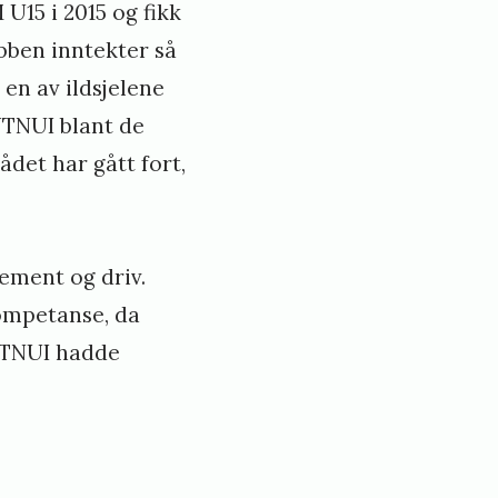
U15 i 2015 og fikk
bben inntekter så
en av ildsjelene
NTNUI blant de
det har gått fort,
ement og driv.
kompetanse, da
 NTNUI hadde