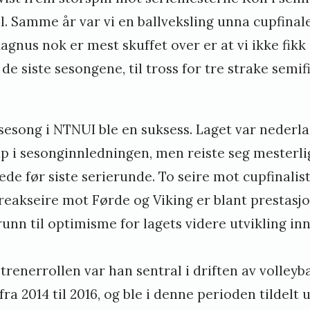
ll. Samme år var vi en ballveksling unna cupfinal
agnus nok er mest skuffet over er at vi ikke fikk
 de siste sesongene, til tross for tre strake semifi
sesong i NTNUI ble en suksess. Laget var nederla
ap i sesonginnledningen, men reiste seg mesterli
erede før siste serierunde. To seire mot cupfinali
eakseire mot Førde og Viking er blant prestasjo
runn til optimisme for lagets videre utvikling i
renerrollen var han sentral i driften av volleyb
fra 2014 til 2016, og ble i denne perioden tildel