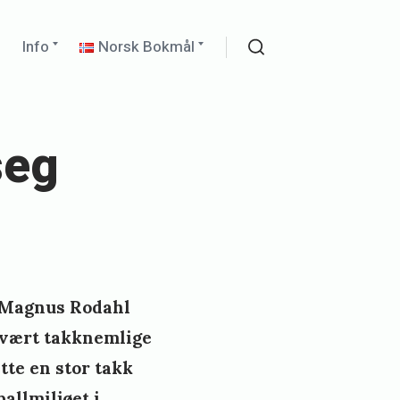
Expand
Expand
r
Info
Norsk Bokmål
child
child
Search
menu
menu
seg
r Magnus Rodahl
 svært takknemlige
tte en stor takk
allmiljøet i