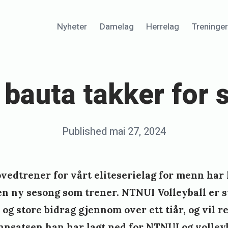
Nyheter
Damelag
Herrelag
Treninge
 bauta takker for 
Posted
Published
mai 27, 2024
b
on
y
k
ovedtrener for vårt eliteserielag for menn ha
a
 en ny sesong som trener. NTNUI Volleyball er
t
g store bidrag gjennom over ett tiår, og vil re
h
 innsatsen han har lagt ned for NTNUI og volleyb