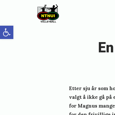
Skip
to
content
Open toolbar
En
Etter sju år som h
valgt å ikke gå på
for Magnus mange o
for den frivillige