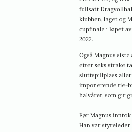
fullsatt Dragvollha
klubben, laget og M
cupfinale i løpet av
2022.
Også Magnus siste 
etter seks strake t
sluttspillplass all
imponerende tie-br
halvåret, som gir g
Før Magnus inntok t
Han var styreleder 