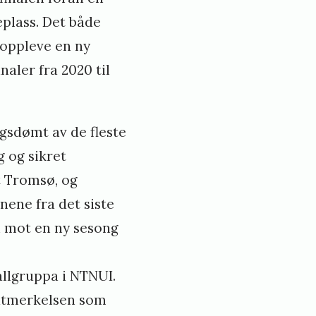
eplass. Det både
 oppleve en ny
naler fra 2020 til
gsdømt av de fleste
g og sikret
st Tromsø, og
nene fra det siste
nn mot en ny sesong
allgruppa i NTNUI.
t utmerkelsen som