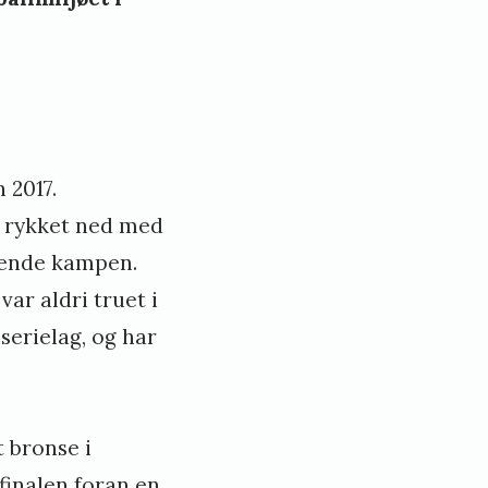
 2017.
t rykket ned med
ørende kampen.
ar aldri truet i
serielag, og har
 bronse i
ifinalen foran en