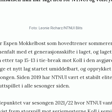
i
n
k
Foto: Leonie Richarz/NTNUI Blits
a
l
or Espen Mokkelbost som hovedtrener sommeren
u
enfalt med et generasjonsskifte i laget, og lage
n
etter tap 15-13 i tie-break mot Koll i den avgj
e et nytt lag startet umiddelbart, og opprykket v
d
ngen. Siden 2019 har NTNUI vært et stabilt elite
luttspillet i alle sesonger siden.
depunktet var sesongen 2021/22 hvor NTNUI vant
k vist frem storspill mot seriemesterne Koll i sem