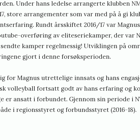
rden. Under hans ledelse arrangerte klubben NM 
017, store arrangementer som var med på å gi klu
tserfaring. Rundt årsskiftet 2016/17 var Magnus 
utube-overføring av eliteseriekamper, der var 
m sendte kamper regelmessig! Utviklingen på områ
ringene gjort i denne forsøksperioden.
g for Magnus utrettelige innsats og hans engasj
sk volleyball fortsatt godt av hans erfaring og 
ge er ansatt i forbundet. Gjennom sin periode i
de i regionsstyret og forbundsstyret (2016-18).