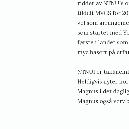
ridder av NTNUIs o
tildelt MVGS for 2
vel som arrangemen
som startet med Yo
første i landet so
mye basert på erfa
NTNUI er takknemli
Heldigvis nyter nor
Magnus i det dagli
Magnus også verv bå
«