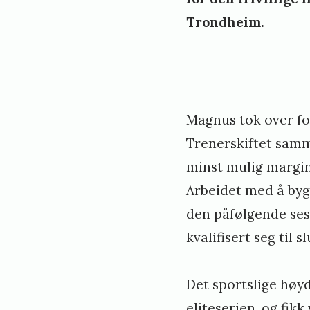
Trondheim.
Magnus tok over f
Trenerskiftet samm
minst mulig margin 
Arbeidet med å bygg
den påfølgende seso
kvalifisert seg til s
Det sportslige høy
eliteserien, og fik