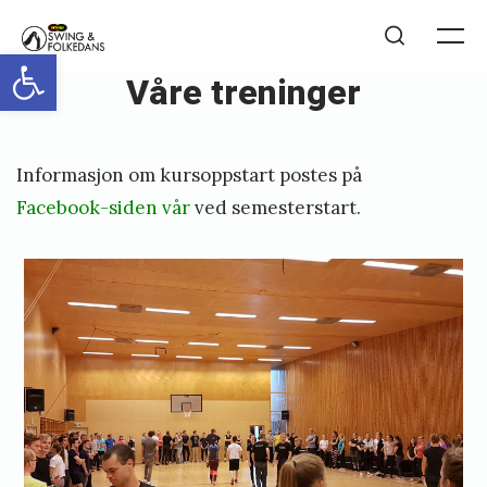
Skip
NTNUI
to
Me
Open toolbar
Search
Swing
Våre treninger
content
og
Folkedans
Posted
P
Informasjon om kursoppstart postes på
on
u
Facebook-siden vår
ved semesterstart.
b
l
i
s
h
e
d