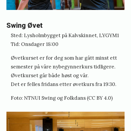
a
r
Swing Øvet
d
Sted: Lysholmbygget på Kalvskinnet, LYGYM1
Tid: Onsdager 18:00
Øvetkurset er for deg som har gått minst ett
semester på våre nybegynnerkurs tidligere.
Øvetkurset går både høst og vår.
Det er felles fridans etter øvetkurs fra 19:30.
Foto: NTNUI Swing og Folkdans (CC BY 4.0)