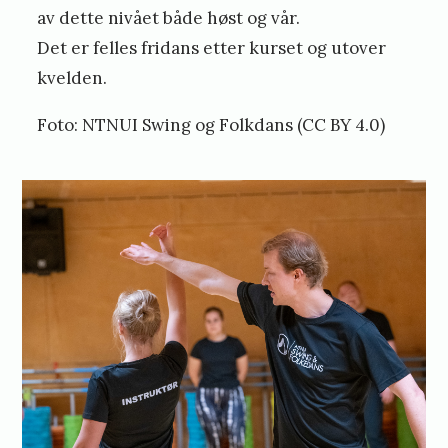
av dette nivået både høst og vår.
b
Det er felles fridans etter kurset og utover
y
kvelden.
E
Foto: NTNUI Swing og Folkdans (CC BY 4.0)
i
v
i
n
d
J
ø
l
s
g