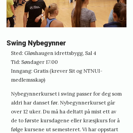
1
1
.
f
e
Swing Nybegynner
b
Sted: Gløshaugen idrettsbygg, Sal 4
r
Tid: Søndager 17:00
u
Inngang: Gratis (krever Sit og NTNUI-
medlemsskap)
a
r
Nybegynnerkurset i swing passer for deg som
2
aldri har danset før. Nybegynnerkurset går
0
over 12 uker. Du må ha deltatt på mist ett av
1
de to første kursdagene eller kræsjkurs for å
følge kursene ut semesteret. Vi har oppstart
9