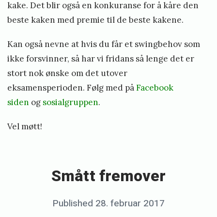
d
kake. Det blir også en konkuranse for å kåre den
d
beste kaken med premie til de beste kakene.
e
Kan også nevne at hvis du får et swingbehov som
n
ikke forsvinner, så har vi fridans så lenge det er
stort nok ønske om det utover
eksamensperioden. Følg med på
Facebook
siden
og
sosialgruppen
.
Vel møtt!
«
S
m
Smått fremover
å
t
Posted
Published
28. februar 2017
b
t