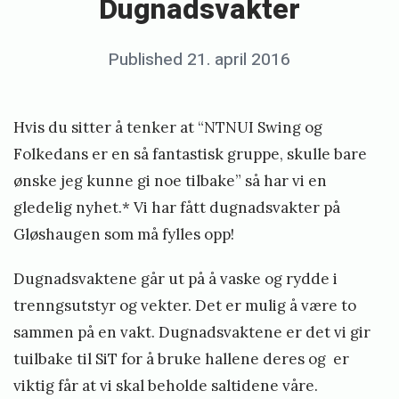
Dugnadsvakter
m
g
å
n
t
Posted
Published
21. april 2016
b
a
t
on
y
d
f
e
Hvis du sitter å tenker at “NTNUI Swing og
s
r
r
Folkedans er en så fantastisk gruppe, skulle bare
v
e
i
ønske jeg kunne gi noe tilbake” så har vi en
a
m
gledelig nyhet.* Vi har fått dugnadsvakter på
k
k
o
Gløshaugen som må fylles opp!
t
l
v
e
i
e
Dugnadsvaktene går ut på å vaske og rydde i
r
r
o
trenngsutstyr og vekter. Det er mulig å være to
N
»
d
sammen på en vakt. Dugnadsvaktene er det vi gir
e
tuilbake til SiT for å bruke hallene deres og er
d
s
viktig får at vi skal beholde saltidene våre.
e
t