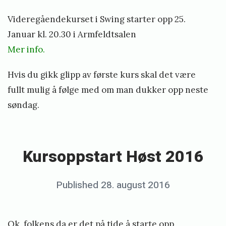
o
e
»
Videregåendekurset i Swing starter opp 25.
g
d
Januar kl. 20.30 i Armfeldtsalen
g
d
Mer info.
E
e
n
Hvis du gikk glipp av første kurs skal det være
n
t
fullt mulig å følge med om man dukker opp neste
ø
søndag.
f
«
f
K
e
u
Kursoppstart Høst 2016
r
r
e
s
Posted
Published
28. august 2016
b
t
o
on
y
i
p
e
d
Ok, folkens da er det på tide å starte opp