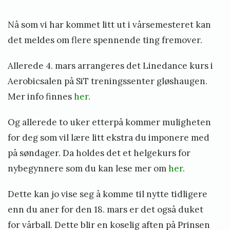
on
y
f
e
Nå som vi har kommet litt ut i vårsemesteret kan
r
r
det meldes om flere spennende ting fremover.
e
i
m
Allerede 4. mars arrangeres det Linedance kurs i
k
o
Aerobicsalen på SiT treningssenter gløshaugen.
v
l
Mer info finnes
her
.
e
i
r
Og allerede to uker etterpå kommer muligheten
o
K
for deg som vil lære litt ekstra du imponere med
d
u
på søndager. Da holdes det et helgekurs for
d
r
nybegynnere som du kan lese mer om
her
.
e
s
n
Dette kan jo vise seg å komme til nytte tidligere
o
enn du aner for den 18. mars er det også duket
p
for vårball. Dette blir en koselig aften på Prinsen
p