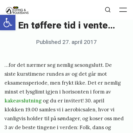
Skip
NTNUI
to
Me
Open toolbar
Search
Swing
En tøffere tid i vente…
content
og
Folkedans
Posted
Published
27. april 2017
b
on
y
e
…for det nærmer seg nemlig sesongslutt. De
r
siste kurstimene rundes av og det går mot
i
eksamensperiode, men frykt ikke. Det er nemlig
minst et lysglimt igjen i horisonten i form av
k
kakeavslutning
og du er invitert! 30. april
l
klokken 19.00 samles vi i aerobicsalen, hvor vi
i
vanligvis holder til på søndager, og koser oss med
o
3 av de beste tingene i verden: Folk, dans og