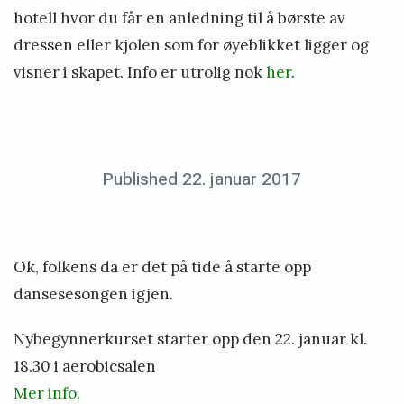
hotell hvor du får en anledning til å børste av
s
dressen eller kjolen som for øyeblikket ligger og
t
visner i skapet. Info er utrolig nok
her
.
a
«
r
F
t
o
H
Posted
Published
22. januar 2017
b
r
ø
on
r
y
s
i
e
t
g
e
Ok, folkens da er det på tide å starte opp
r
e
n
dansesesongen igjen.
i
i
2
k
Nybegynnerkurset starter opp den 22. januar kl.
n
0
l
18.30 i aerobicsalen
n
1
i
Mer info.
l
7