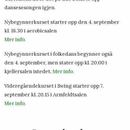
p
r
i
dansesesongen igjen.
s
i
v
t
Nybegynnerkurset starter opp den 4. september
e
k
a
kl. 18.30 i aerobicsalen
n
r
l
Mer info.
t
t
i
e
H
Nybegynnerkurset i folkedans begynner også
o
…
ø
den 4. september, men stater opp kl. 20.00 i
d
»
s
kjellersalen istedet.
Mer info.
d
t
e
Videregåendekurset i Swing starter opp 7.
2
n
september kl. 20.15 i Armfeldtsalen
0
Mer info.
1
«
6
D
S
u