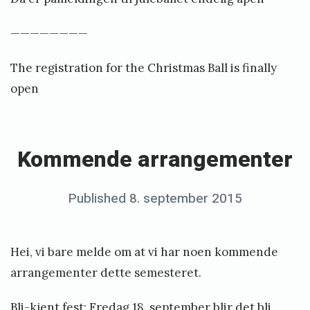
r
g
l
————————
t
i
2
i
0
k
The registration for the Christmas Ball is finally
l
1
l
open
j
6
i
«
u
»
K
o
l
o
Kommende arrangementer
d
e
m
d
b
m
Posted
Published
8. september 2015
b
a
e
e
on
y
l
n
n
e
l
Hei, vi bare melde om at vi har noen kommende
d
e
r
arrangementer dette semesteret.
e
t
i
a
e
Bli-kjent fest: Fredag 18. september blir det bli