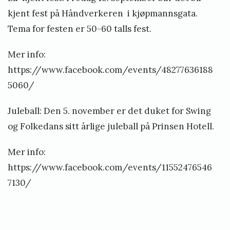
k
r
r
kjent fest på Håndverkeren i kjøpmannsgata.
r
l
å
Tema for festen er 50-60 talls fest.
a
i
p
n
Mer info:
o
e
g
https://www.facebook.com/events/48277636188
d
n
e
5060/
K
d
m
u
e
Juleball: Den 5. november er det duket for Swing
e
r
n
og Folkedans sitt årlige juleball på Prinsen Hotell.
n
s
t
o
Mer info:
e
p
https://www.facebook.com/events/11552476546
r
p
7130/
T
s
i
t
p
«
a