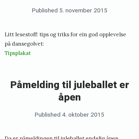
s
Posted
Published
5. november 2015
b
p
on
y
l
e
Litt lesestoff: tips og triks for ein god opplevelse
a
r
på dansegolvet:
k
i
Tipsplakat
a
«
k
t
P
e
l
å
Påmelding til juleballet er
n
i
m
V
åpen
o
e
å
d
l
r
Posted
Published
4. oktober 2015
b
d
d
b
on
y
e
i
a
e
n
n
l
Da er påmeldingen til juleballet endelig åpen