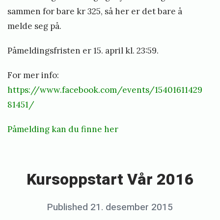
sammen for bare kr 325, så her er det bare å
k
1
melde seg på.
6
l
K
i
Påmeldingsfristen er 15. april kl. 23:59.
u
o
r
For mer info:
d
s
https://www.facebook.com/events/15401611429
d
o
81451/
e
p
n
Påmelding kan du finne her
p
«
s
K
t
u
Kursoppstart Vår 2016
a
r
r
s
t
Posted
Published
21. desember 2015
b
o
H