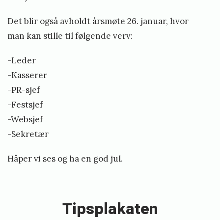
u
Det blir også avholdt årsmøte 26. januar, hvor
g
man kan stille til følgende verv:
n
a
-Leder
d
-Kasserer
s
-PR-sjef
v
-Festsjef
a
-Websjef
k
-Sekretær
t
Håper vi ses og ha en god jul.
e
«
r
T
»
i
Tipsplakaten
p