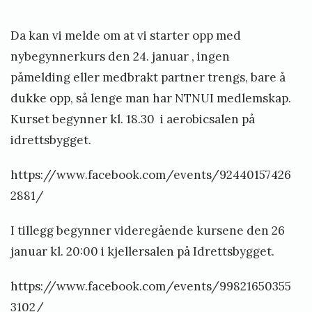
on
y
p
ø
e
Da kan vi melde om at vi starter opp med
p
s
r
nybegynnerkurs den 24. januar , ingen
s
t
i
påmelding eller medbrakt partner trengs, bare å
t
2
dukke opp, så lenge man har NTNUI medlemskap.
k
a
0
Kurset begynner kl. 18.30 i aerobicsalen på
r
l
1
idrettsbygget.
t
i
6
V
»
o
https://www.facebook.com/events/92440157426
å
d
2881/
r
d
2
I tillegg begynner videregående kursene den 26
e
0
januar kl. 20:00 i kjellersalen på Idrettsbygget.
n
1
https://www.facebook.com/events/99821650355
6
3102/
D