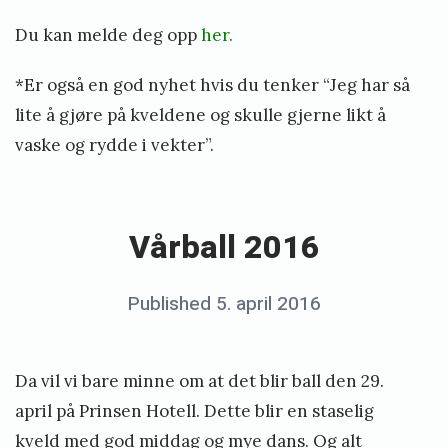
n
e
Du kan melde deg opp
her.
i
*Er også en god nyhet hvis du tenker “Jeg har så
n
lite å gjøre på kveldene og skulle gjerne likt å
n
vaske og rydde i vekter”.
l
«
e
V
g
å
Vårball 2016
g
r
»
b
Posted
Published
5. april 2016
b
a
on
y
l
e
Da vil vi bare minne om at det blir ball den 29.
l
r
april på Prinsen Hotell. Dette blir en staselig
2
i
kveld med god middag og mye dans. Og alt
0