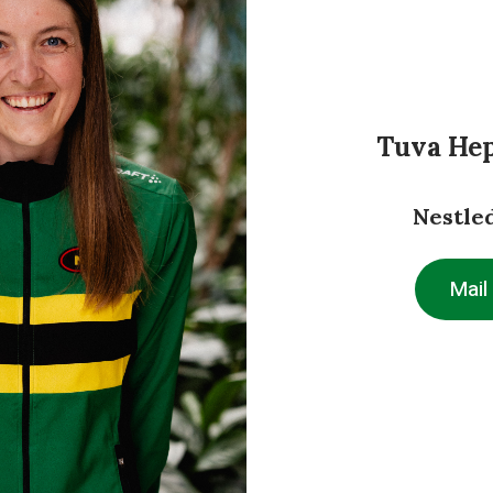
Tuva He
Nestle
Mail