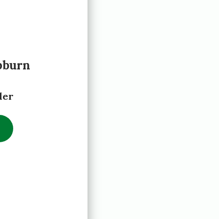
pburn
der