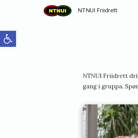
Skip
NTNUI Friidrett
to
content
Open toolbar
Posted
P
NTNUI Friidrett dri
on
u
gang i gruppa. Spør
b
l
i
s
h