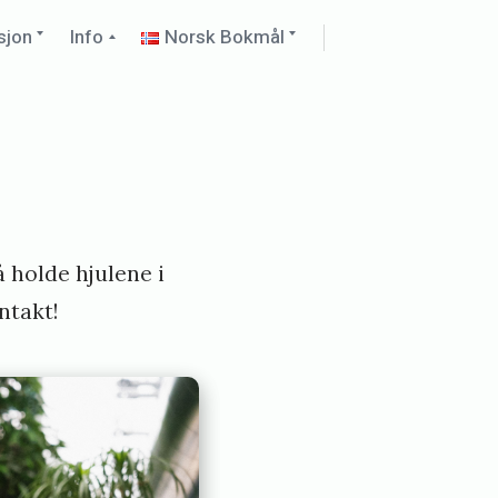
Expand
Collapse
Expand
sjon
Info
Norsk Bokmål
child
child
child
menu
menu
menu
 holde hjulene i
ntakt!