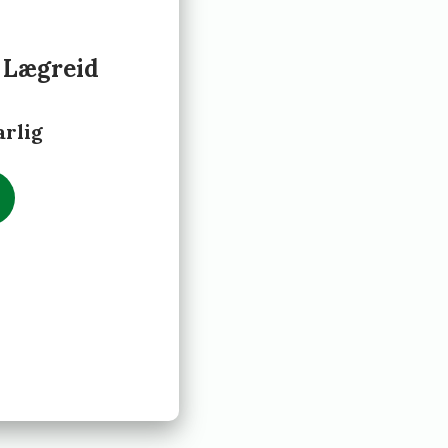
 Lægreid
arlig