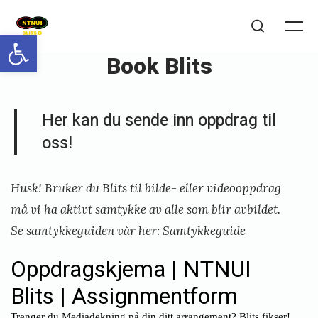
Skip
to
Open toolbar
Me
Search
content
Book Blits
Posted
P
Her kan du sende inn oppdrag til
on
u
oss!
b
l
Husk! Bruker du Blits til bilde- eller videooppdrag
i
må vi ha aktivt samtykke av alle som blir avbildet.
s
Se samtykkeguiden vår her:
Samtykkeguide
h
e
d