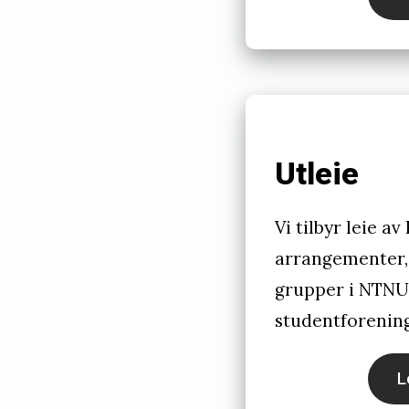
Utleie
Vi tilbyr leie av
arrangementer, 
grupper i NTNU
studentforenin
L