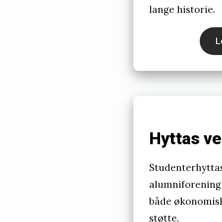
lange historie.
n
n
L
v
a
r
i
Hyttas v
Studenterhyttas
alumniforening
både økonomisk
støtte.