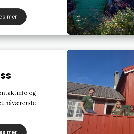
es mer
oss
ontaktinfo og
det nåværende
es mer