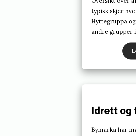
Oversikt over 
s
typisk skjer hve
h
Hyttegruppa og
e
andre grupper 
d
L
d
e
s
e
m
Idrett og 
b
e
r
Bymarka har ma