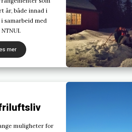
arrangementer som
rt år, både innad i
 i samarbeid med
i NTNUI.
es mer
friluftsliv
nge muligheter for