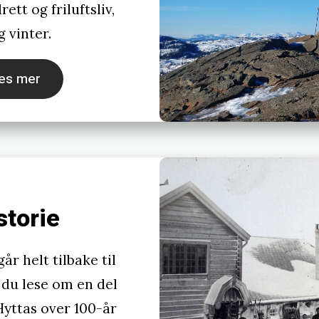
ett og friluftsliv,
 vinter.
es mer
storie
år helt tilbake til
 du lese om en del
Hyttas over 100-år