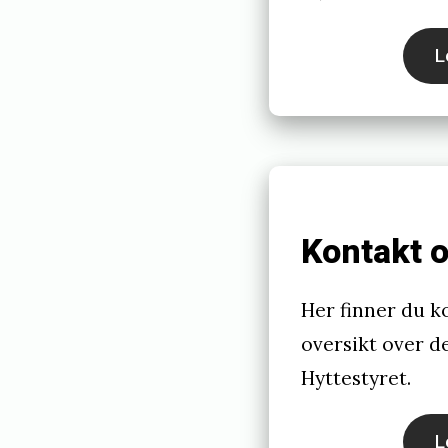
L
Kontakt 
Her finner du k
oversikt over 
Hyttestyret.
L