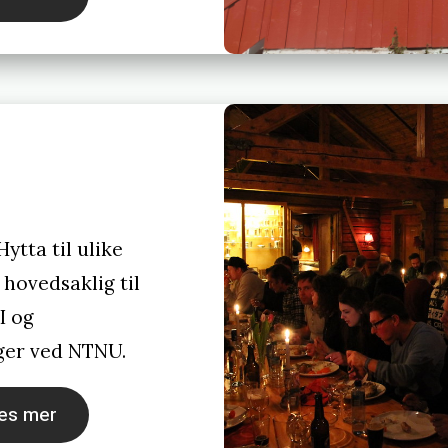
 Hytta til ulike
hovedsaklig til
I og
ger ved NTNU.
es mer