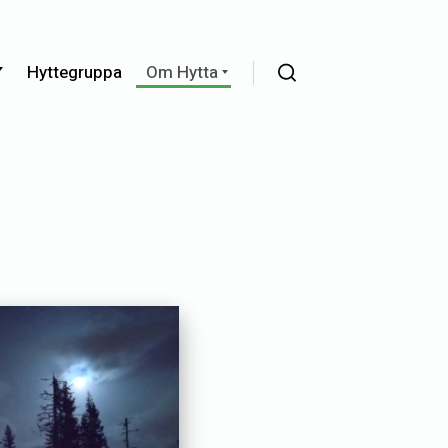
Expand
Expand
Hyttegruppa
Om Hytta
child
child
Search
menu
menu