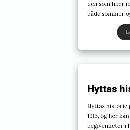
3
den som liker idr
både sommer og
1
,
L
2
0
2
5
b
Hyttas hi
y
i
Hyttas historie g
n
1913, og her kan
g
begivenheter i 
u