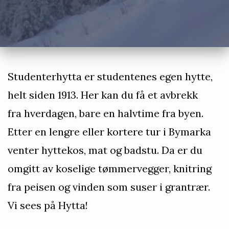
j
a
n
u
a
Studenterhytta er studentenes egen hytte,
r
helt siden 1913. Her kan du få et avbrekk
1
fra hverdagen, bare en halvtime fra byen.
0
Etter en lengre eller kortere tur i Bymarka
,
venter hyttekos, mat og badstu. Da er du
2
omgitt av koselige tømmervegger, knitring
0
fra peisen og vinden som suser i grantrær.
1
Vi sees på Hytta!
9
b