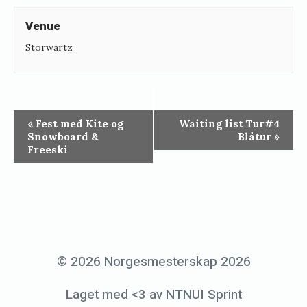
Venue
Storwartz
«
Fest med Kite og
Waiting list Tur#4
Snowboard &
Blåtur
»
Freeski
© 2026 Norgesmesterskap 2026
Laget med <3 av NTNUI Sprint