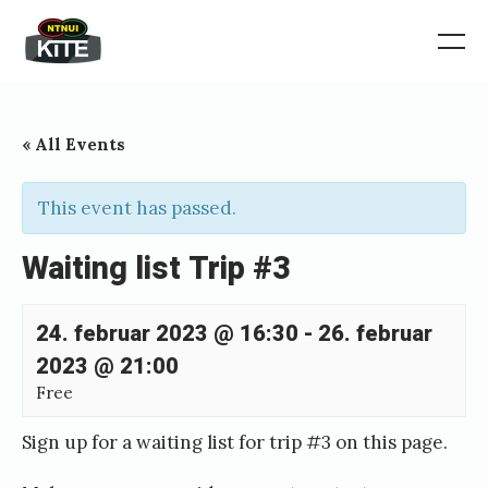
Skip
to
Norgesmesterskap
Me
2026
content
« All Events
This event has passed.
Waiting list Trip #3
24. februar 2023 @ 16:30
-
26. februar
2023 @ 21:00
Free
Sign up for a waiting list for trip #3 on this page.