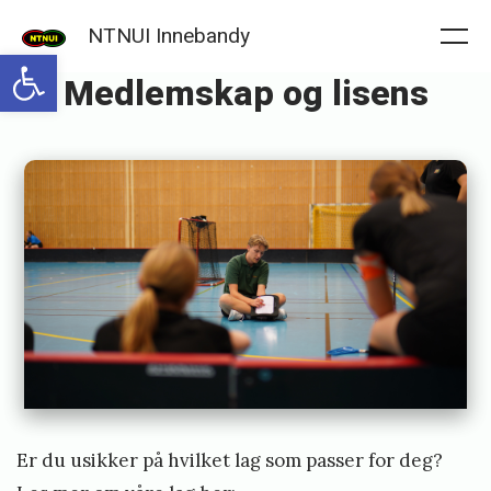
Skip
NTNUI Innebandy
to
Me
Open toolbar
Medlemskap og lisens
content
Posted
P
on
u
b
l
i
s
h
e
d
Er du usikker på hvilket lag som passer for deg?