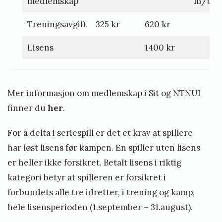
medlemskap
m/bind
h
Treningsavgift
325 kr
620 kr
g
j
Lisens
1400 kr
e
r
Mer informasjon om medlemskap i Sit og NTNUI
d
finner du
her
.
e
For å delta i seriespill er det et krav at spillere
har løst lisens før kampen. En spiller uten lisens
er heller ikke forsikret. Betalt lisens i riktig
kategori betyr at spilleren er forsikret i
forbundets alle tre idretter, i trening og kamp,
hele lisensperioden (1.september – 31.august).