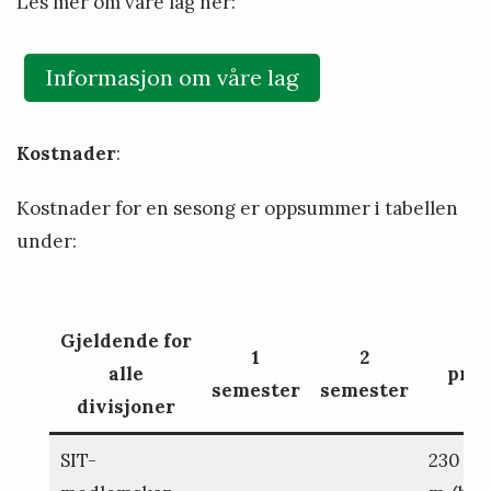
a
Les mer om våre lag her:
p
r
Informasjon om våre lag
i
l
Kostnader
:
2
Kostnader for en sesong er oppsummer i tabellen
3
under:
,
2
0
Gjeldende for
1
2
2
alle
pr. 
semester
semester
divisjoner
4
b
SIT-
230 kr
y