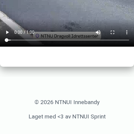
2
4
b
y
l
e
n
e
v
o
© 2026 NTNUI Innebandy
Laget med <3 av NTNUI Sprint