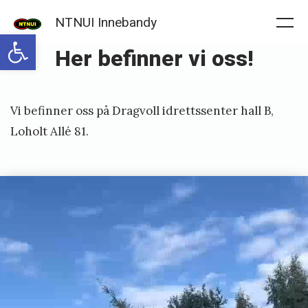
Skip
NTNUI Innebandy
to
Me
Open toolbar
Her befinner vi oss!
content
Posted
P
Vi befinner oss på Dragvoll idrettssenter hall B,
on
u
Loholt Allé 81.
b
l
i
s
h
e
d