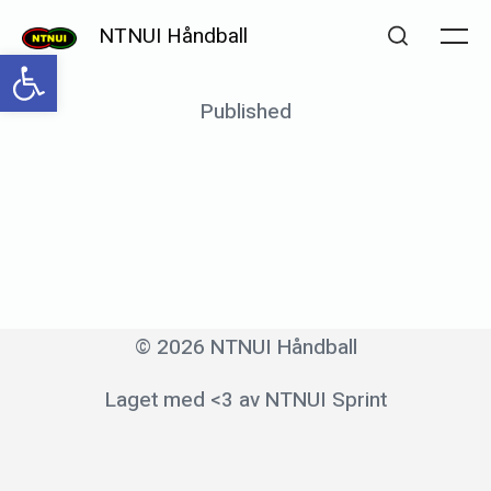
Skip
NTNUI Håndball
to
Me
Open toolbar
Search
content
Posted
Published
b
on
y
m
a
r
i
k
© 2026 NTNUI Håndball
j
Laget med <3 av NTNUI Sprint
e
l
l